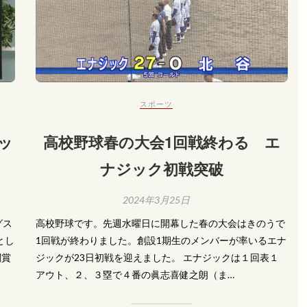
スポーツ
ッ
高校野球春の大会1回戦終わる エ
ナジック初戦突破
2024年3月25日
グス
高校野球です。先週水曜日に開幕した春の大会はきのうで
とし
1回戦が終わりました。創設1期生のメンバーが率いるエナ
闘賞
ジックが23日初戦を迎えました。 エナジックは１回表１
アウト、２、３塁で４番の眞志喜健之朗（ま…