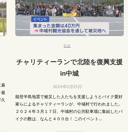
社会
チャリティーランで北陸を復興支援
in中城
に幕
2024年3月25日
り最
能登半島地震で被災した人たちを支援しようとバイク愛好
平久
家らによるチャリティーランが、中城村で行われました。
２０２４年３月１７日、中城村の公共駐車場に集結したバ
イクの数は、なんと４００台！ このイベント…