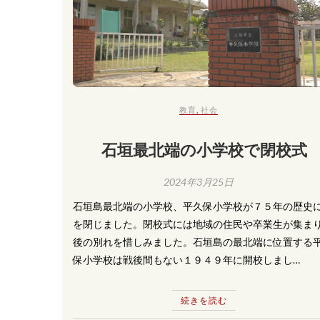
教育
,
社会
石垣最北端の小学校で閉校式
2024年3月25日
石垣島最北端の小学校、平久保小学校が７５年の歴史
を閉じました。閉校式には地域の住民や卒業生が集ま
後の別れを惜しみました。石垣島の最北端に位置する
保小学校は戦後間もない１９４９年に開校しまし…
続きを読む