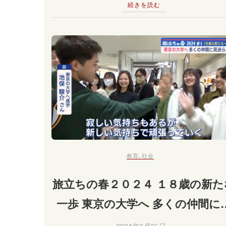
続きを読む
教育
,
社会
旅立ちの春２０２４ １８歳の新た
一歩 東京の大学へ 多くの仲間に
送られ