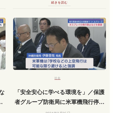
続きを読む
社会
な
「安全安心に学べる環境を」／保護
見
者グループ防衛局に米軍機飛行停止
を要請