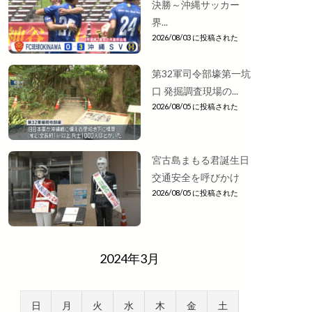
決勝～沖縄サッカー
界...
2026/08/03 に投稿された
第32軍司令部壕第一坑
口 発掘調査現場の...
2026/08/05 に投稿された
宮古島まもる君誕生日
交通安全を呼びかけ
2026/08/05 に投稿された
2024年3月
日
月
火
水
木
金
土