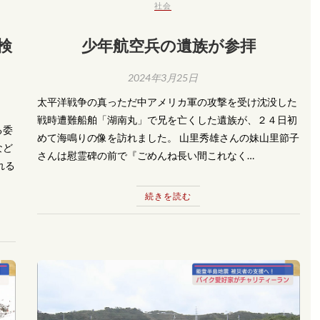
社会
検
少年航空兵の遺族が参拝
2024年3月25日
太平洋戦争の真っただ中アメリカ軍の攻撃を受け沈没した
戦時遭難船舶「湖南丸」で兄を亡くした遺族が、２４日初
る委
めて海鳴りの像を訪れました。 山里秀雄さんの妹山里節子
など
さんは慰霊碑の前で『ごめんね長い間これなく…
れる
続きを読む