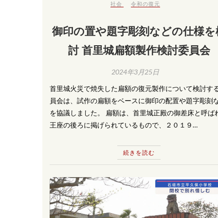
社会
令和の復元
御印の置や題字彫刻などの仕様を
討 首里城扁額製作検討委員会
2024年3月25日
首里城火災で焼失した扁額の復元製作について検討す
員会は、試作の扁額をベースに御印の配置や題字彫刻
を協議しました。 扁額は、首里城正殿の御差床と呼ば
王座の後ろに掲げられているもので、２０１９…
続きを読む