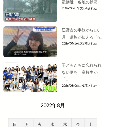
最接近 各地の状況
2026/08/07 に投稿された
辺野古の事故から1ヵ
月 遺族が伝える「n...
2026/04/16 に投稿された
子どもたちに忘れられ
ない夏を 高校生が
「...
2026/08/06 に投稿された
2022年8月
日
月
火
水
木
金
土