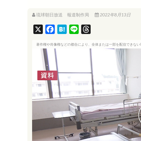
琉球朝日放送 報道制作局
2022年8月13日
X
F
H
L
T
a
a
i
h
著作権や肖像権などの都合により、全体または一部を配信できない
c
t
n
r
e
e
e
e
b
n
a
o
a
d
o
s
k