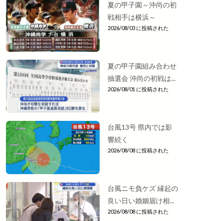
夏の甲子園～沖尚の初
戦相手は横浜～
2026/08/03 に投稿された
夏の甲子園組み合わせ
抽選会 沖尚の初戦は...
2026/08/01 に投稿された
台風13号 県内では影
響続く
2026/08/08 に投稿された
台風ニモ負ケズ 縁起の
良い日い婚姻届け相...
2026/08/08 に投稿された