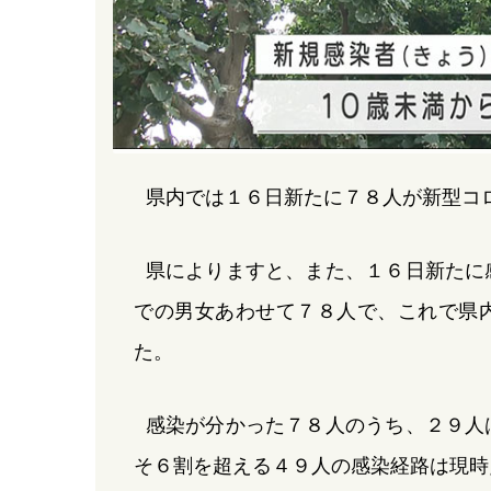
県内では１６日新たに７８人が新型コ
県によりますと、また、１６日新たに
での男女あわせて７８人で、これで県
た。
感染が分かった７８人のうち、２９人
そ６割を超える４９人の感染経路は現時