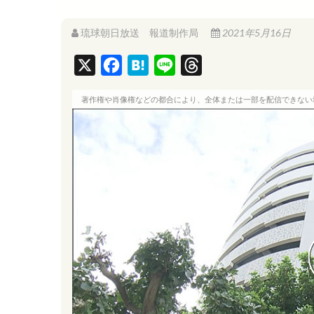
琉球朝日放送 報道制作局
2021年5月16日
X
F
H
L
T
a
a
i
h
著作権や肖像権などの都合により、全体または一部を配信できない
c
t
n
r
e
e
e
e
b
n
a
o
a
d
o
s
k