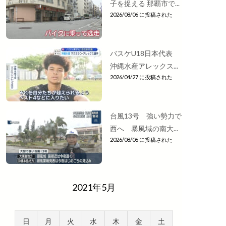
子を捉える 那覇市で...
2026/08/06 に投稿された
バスケU18日本代表
沖縄水産アレックス...
2026/04/27 に投稿された
台風13号 強い勢力で
西へ 暴風域の南大...
2026/08/06 に投稿された
2021年5月
日
月
火
水
木
金
土