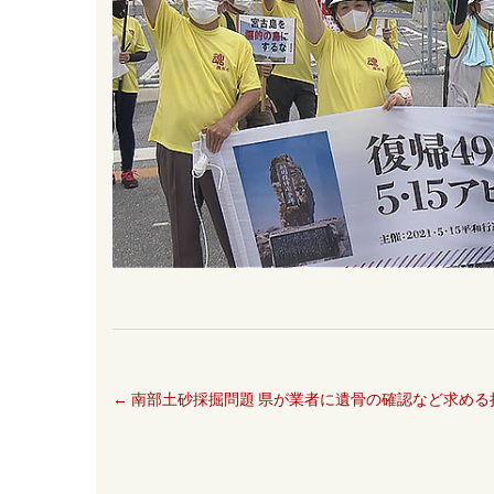
←
南部土砂採掘問題 県が業者に遺骨の確認など求める