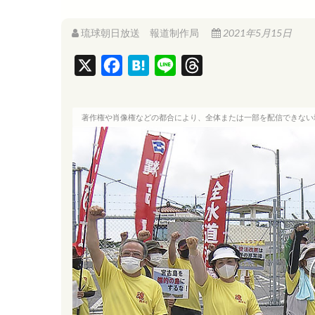
琉球朝日放送 報道制作局
2021年5月15日
X
F
H
L
T
a
a
i
h
c
t
n
r
著作権や肖像権などの都合により、全体または一部を配信できない
e
e
e
e
b
n
a
o
a
d
o
s
k