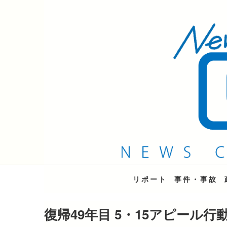
QAB NEWS Headli
キャッチー 月曜〜金曜 午後6時15分放送
リポート
事件・事故
復帰49年目 5・15アピール行