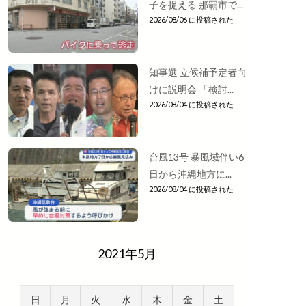
子を捉える 那覇市で...
2026/08/06 に投稿された
知事選 立候補予定者向
けに説明会 「検討...
2026/08/04 に投稿された
台風13号 暴風域伴い6
日から沖縄地方に...
2026/08/04 に投稿された
2021年5月
日
月
火
水
木
金
土