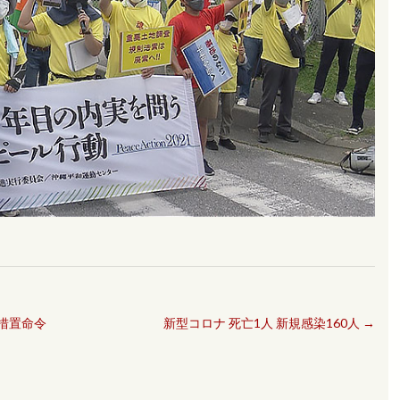
措置命令
新型コロナ 死亡1人 新規感染160人
→