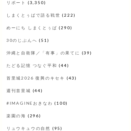
リポート
(3,350)
しまくとぅばで語る戦世
(222)
めーにち しまくとぅば
(290)
30のじぶんへ
(51)
沖縄と自衛隊／「有事」の果てに
(39)
たどる記憶 つなぐ平和
(44)
首里城2026 復興のキセキ
(43)
週刊首里城
(44)
#IMAGINEおきなわ
(100)
楽園の海
(296)
リュウキュウの自然
(95)