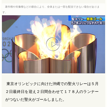
b
n
a
著作権や肖像権などの都合により、全体または一部を配信できない場合がありま
o
a
d
す。
o
s
k
東京オリンピックに向けた沖縄での聖火リレーは５月
２日最終日を迎え２日間合わせて１７８人のランナー
がつないだ聖火がゴールしました。