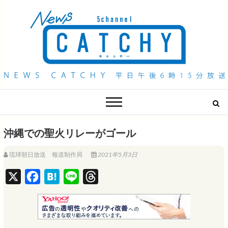
QAB NEWS Headline
キャッチー 月曜〜金曜 午後6時15分放送
沖縄での聖火リレーがゴール
琉球朝日放送 報道制作局
2021年5月3日
X
F
H
L
T
a
a
i
h
c
t
n
r
e
e
e
e