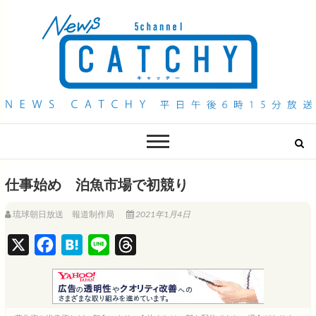
QAB NEWS Headline
キャッチー 月曜〜金曜 午後6時15分放送
仕事始め 泊魚市場で初競り
琉球朝日放送 報道制作局
2021年1月4日
X
F
H
L
T
a
a
i
h
c
t
n
r
e
e
e
e