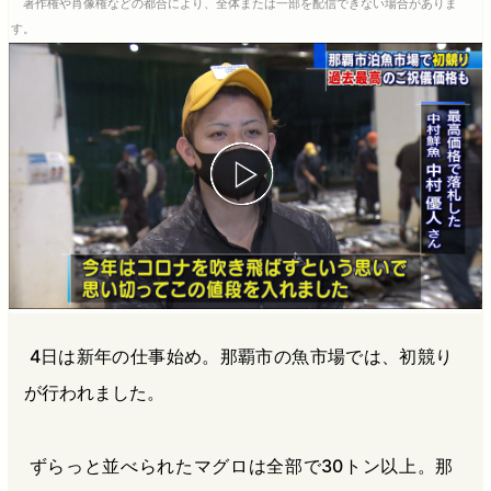
著作権や肖像権などの都合により、全体または一部を配信できない場合がありま
b
n
a
す。
o
a
d
o
s
k
4日は新年の仕事始め。那覇市の魚市場では、初競り
が行われました。
ずらっと並べられたマグロは全部で30トン以上。那