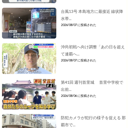
台風13号 本島地方に最接近 線状降
水帯...
2026/08/07 に投稿された
沖尚初戦へ向け調整「あの日を超え
て連覇へ...
2026/08/07 に投稿された
第41回 週刊首里城 首里中学校で
出前...
2026/08/06 に投稿された
防犯カメラが犯行の様子を捉える 那
覇市で...