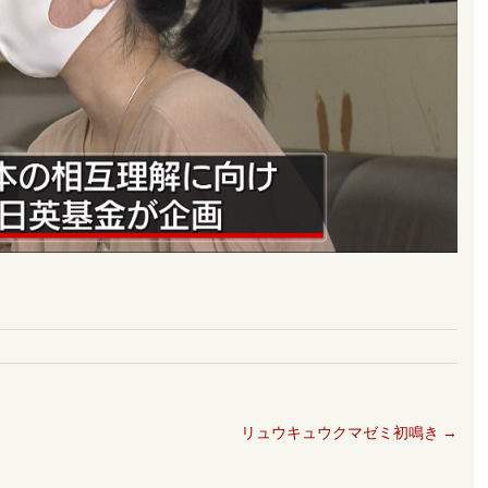
リュウキュウクマゼミ初鳴き
→