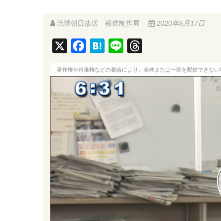
琉球朝日放送 報道制作局
2020年6月17日
X
F
H
L
T
a
a
i
h
著作権や肖像権などの都合により、全体または一部を配信できない
c
t
n
r
e
e
e
e
b
n
a
o
a
d
o
s
k