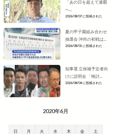
「あの日を超えて連覇
へ...
2026/08/07 に投稿された
夏の甲子園組み合わせ
抽選会 沖尚の初戦は...
2026/08/01 に投稿された
知事選 立候補予定者向
けに説明会 「検討...
2026/08/04 に投稿された
2020年6月
日
月
火
水
木
金
土