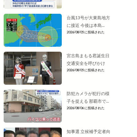
台風13号が大東島地方
に接近 今後は本島...
2026/08/05 に投稿された
宮古島まもる君誕生日
交通安全を呼びかけ
2026/08/05 に投稿された
防犯カメラが犯行の様
子を捉える 那覇市で...
2026/08/06 に投稿された
知事選 立候補予定者向