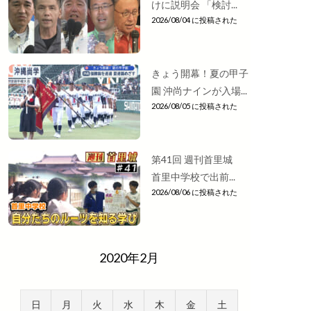
けに説明会 「検討...
2026/08/04 に投稿された
きょう開幕！夏の甲子
園 沖尚ナインが入場...
2026/08/05 に投稿された
第41回 週刊首里城
首里中学校で出前...
2026/08/06 に投稿された
2020年2月
日
月
火
水
木
金
土