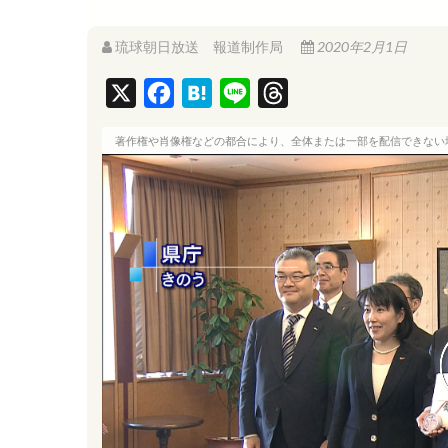
琉球朝日放送 報道制作局
2020年2月1日
X
F
H
L
T
a
a
i
h
著作権や肖像権などの都合により、全体または一部を配信できない
c
t
n
r
e
e
e
e
b
n
a
o
a
d
o
s
k