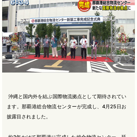
b
n
a
o
a
d
o
s
k
沖縄と国内外を結ぶ国際物流拠点として期待されてい
ます。那覇港総合物流センターが完成し、4月25日お
披露目されました。