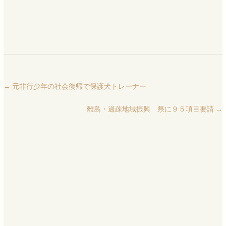
←
元非行少年の社会復帰で保護犬トレーナー
離島・過疎地域振興 県に９５項目要請
→