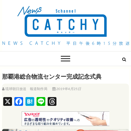
QAB NEWS Headline
キャッチー 月曜〜金曜 午後6時15分放送
那覇港総合物流センター完成記念式典
琉球朝日放送 報道制作局
2019年4月25日
X
F
H
L
T
a
a
i
h
c
t
n
r
e
e
e
e