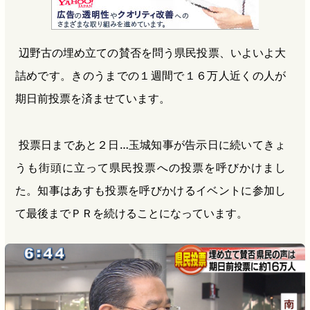
c
t
n
r
e
e
e
e
辺野古の埋め立ての賛否を問う県民投票、いよいよ大
b
n
a
詰めです。きのうまでの１週間で１６万人近くの人が
o
a
d
o
s
期日前投票を済ませています。
k
投票日まであと２日…玉城知事が告示日に続いてきょ
うも街頭に立って県民投票への投票を呼びかけまし
た。知事はあすも投票を呼びかけるイベントに参加し
て最後までＰＲを続けることになっています。