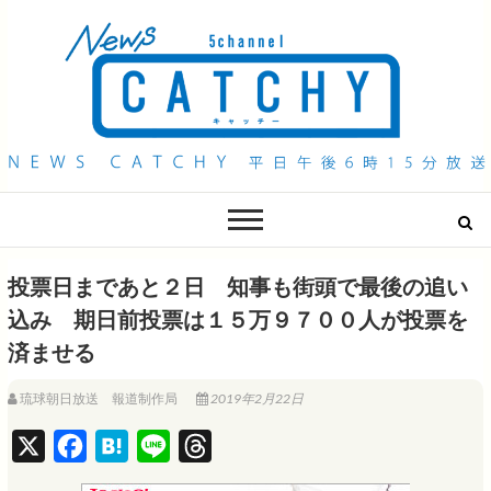
QAB NEWS Headline
キャッチー 月曜〜金曜 午後6時15分放送
投票日まであと２日 知事も街頭で最後の追い
込み 期日前投票は１５万９７００人が投票を
済ませる
琉球朝日放送 報道制作局
2019年2月22日
X
F
H
L
T
a
a
i
h