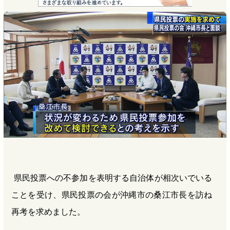
e
e
e
e
b
n
a
o
a
d
o
s
k
県民投票への不参加を表明する自治体が相次いでいる
ことを受け、県民投票の会が沖縄市の桑江市長を訪ね
再考を求めました。