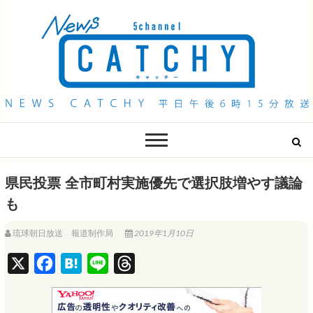
QAB NEWS Headline
キャッチー 月曜〜金曜 午後6時15分放送
県民投票 全市町村実施優先で選択肢増やす議論
も
琉球朝日放送 報道制作局
2019年1月10日
X
F
H
L
T
a
a
i
h
c
t
n
r