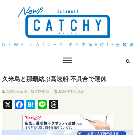
QAB NEWS Headline
キャッチー 月曜〜金曜 午後6時15分放送
久米島と那覇結ぶ高速船 不具合で運休
琉球朝日放送 報道制作局
2026年5月13日
X
F
H
L
T
a
a
i
h
c
t
n
r
e
e
e
e