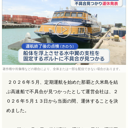
b
n
a
o
a
d
o
s
k
著作権や肖像権などの都合により、全体または一部を配信できない場合があります。
２０２６年５月、定期運航を始めた那覇と久米島を結
ぶ高速船で不具合が見つかったとして運営会社は、２
０２６年５月１３日から当面の間、運休することを決
めました。