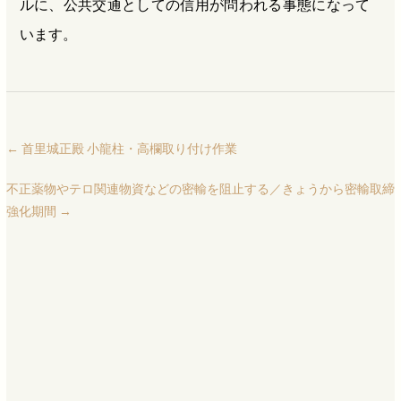
ルに、公共交通としての信用が問われる事態になって
います。
←
首里城正殿 小龍柱・高欄取り付け作業
不正薬物やテロ関連物資などの密輸を阻止する／きょうから密輸取締
強化期間
→