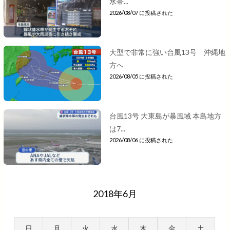
水帯...
2026/08/07 に投稿された
大型で非常に強い台風13号 沖縄地
方へ
2026/08/05 に投稿された
台風13号 大東島が暴風域 本島地方
は7...
2026/08/06 に投稿された
2018年6月
日
月
火
水
木
金
土