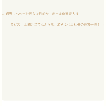
←
辺野古への土砂投入は目前か 赤土条例審査入り
Ｑビズ 「上間弁当てんぷら店」若き２代目社長の経営手腕！
→