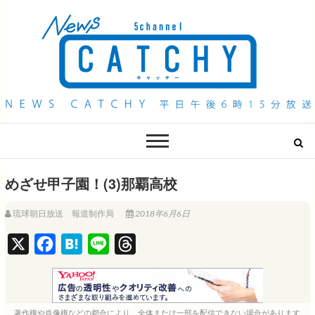
QAB NEWS Headline
キャッチー 月曜〜金曜 午後6時15分放送
めざせ甲子園！(3)那覇高校
琉球朝日放送 報道制作局
2018年6月6日
X
F
H
L
T
a
a
i
h
c
t
n
r
e
e
e
e
著作権や肖像権などの都合により、全体または一部を配信できない場合があります。