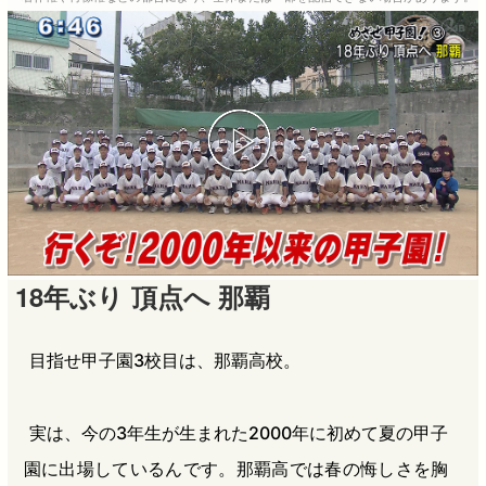
b
n
a
o
a
d
o
s
k
18年ぶり 頂点へ 那覇
目指せ甲子園3校目は、那覇高校。
実は、今の3年生が生まれた2000年に初めて夏の甲子
園に出場しているんです。那覇高では春の悔しさを胸