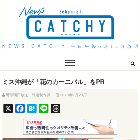
QAB NEWS Headline
キャッチー 月曜〜金曜 午後6時15分放送
ミス沖縄が「花のカーニバル」をPR
琉球朝日放送 報道制作局
2018年1月20日
X
F
H
L
T
a
a
i
h
c
t
n
r
e
e
e
e