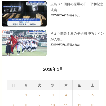
広島８１回目の原爆の日 平和記念
式典
2026/08/06 に投稿された
きょう開幕！夏の甲子園 沖尚ナイン
が入場...
2026/08/05 に投稿された
2018年1月
日
月
火
水
木
金
土
1
2
3
4
5
6
7
8
9
10
11
12
13