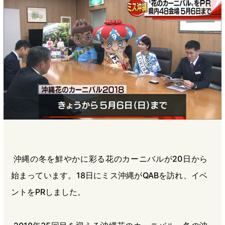
b
n
a
o
a
d
o
s
k
沖縄の冬を鮮やかに彩る花のカーニバルが20日から
始まっています。18日にミス沖縄がQABを訪れ、イベ
ントをPRしました。