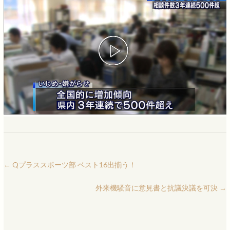
←
Qプラススポーツ部 ベスト16出揃う！
外来機騒音に意見書と抗議決議を可決
→