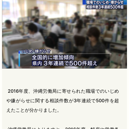
b
n
a
o
a
d
o
s
k
2016年度、沖縄労働局に寄せられた職場でのいじめ
や嫌がらせに関する相談件数が3年連続で500件を超
えたことが分かりました。