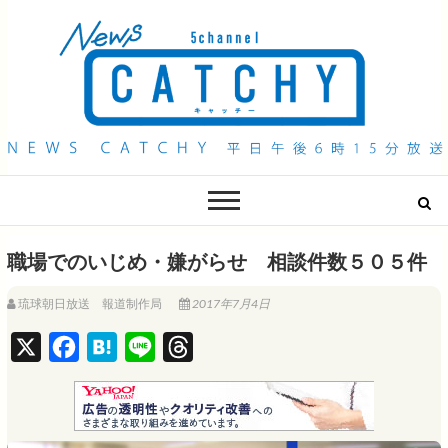
QAB NEWS Headline
キャッチー 月曜〜金曜 午後6時15分放送
職場でのいじめ・嫌がらせ 相談件数５０５件
琉球朝日放送 報道制作局
2017年7月4日
X
F
H
L
T
a
a
i
h
c
t
n
r
e
e
e
e