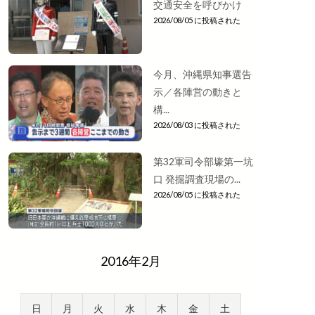
交通安全を呼びかけ
2026/08/05 に投稿された
今月、沖縄県知事選告
示／各陣営の動きと
構...
2026/08/03 に投稿された
第32軍司令部壕第一坑
口 発掘調査現場の...
2026/08/05 に投稿された
2016年2月
日
月
火
水
木
金
土