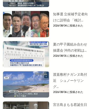
知事選 立候補予定者向
けに説明会 「検討...
2026/08/04 に投稿された
夏の甲子園組み合わせ
抽選会 沖尚の初戦は...
2026/08/01 に投稿された
渡嘉敷村ナガンヌ島付
近 シュノーケリン
グ...
2026/08/06 に投稿された
宮古島まもる君誕生日