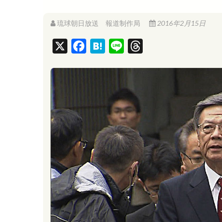
琉球朝日放送 報道制作局
2016年2月15日
X
F
H
L
T
a
a
i
h
c
t
n
r
e
e
e
e
b
n
a
o
a
d
o
s
k