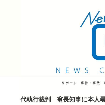
QAB NEWS Headli
キャッチー 月曜〜金曜 午後6時15分放送
リポート
事件・事故
代執行裁判 翁長知事に本人