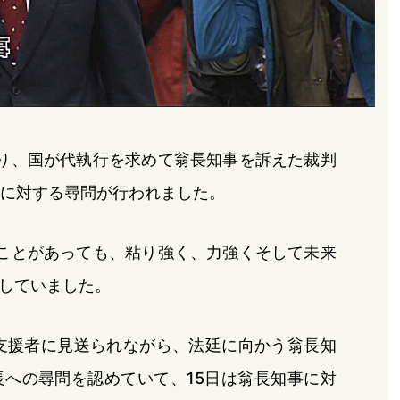
り、国が代執行を求めて翁長知事を訴えた裁判
人に対する尋問が行われました。
ことがあっても、粘り強く、力強くそして未来
していました。
支援者に見送られながら、法廷に向かう翁長知
への尋問を認めていて、15日は翁長知事に対