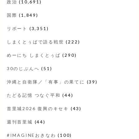
政治
(10,691)
国際
(1,849)
リポート
(3,351)
しまくとぅばで語る戦世
(222)
めーにち しまくとぅば
(290)
30のじぶんへ
(51)
沖縄と自衛隊／「有事」の果てに
(39)
たどる記憶 つなぐ平和
(44)
首里城2026 復興のキセキ
(43)
週刊首里城
(44)
#IMAGINEおきなわ
(100)