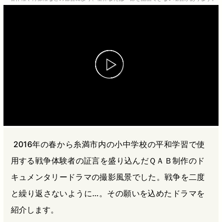
b
n
a
o
a
d
o
s
k
2016年の春から糸満市内の小中学校の平和学習で使
用する戦争体験者の証言を盛り込んだＱＡＢ制作のド
キュメンタリードラマの撮影風景でした。戦争を二度
と繰り返さないように…。その願いを込めたドラマを
紹介します。