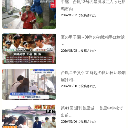
中継 台風13号の暴風域に入った那
覇市内...
2026/08/07 に投稿された
夏の甲子園～沖尚の初戦相手は横浜
～
2026/08/03 に投稿された
台風ニモ負ケズ 縁起の良い日い婚姻
届け相...
2026/08/08 に投稿された
第41回 週刊首里城 首里中学校で
出前...
2026/08/06 に投稿された