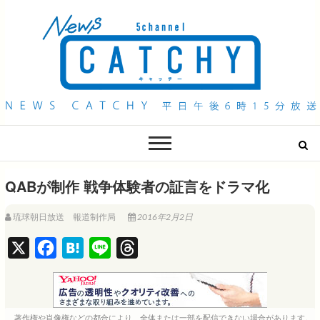
QAB NEWS Headline
キャッチー 月曜〜金曜 午後6時15分放送
QABが制作 戦争体験者の証言をドラマ化
琉球朝日放送 報道制作局
2016年2月2日
X
F
H
L
T
a
a
i
h
c
t
n
r
e
e
e
e
著作権や肖像権などの都合により、全体または一部を配信できない場合があります。