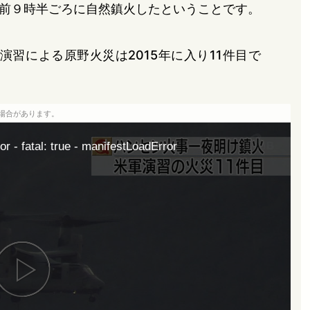
前９時半ごろに自然鎮火したということです。
習による原野火災は2015年に入り11件目で
場合があります。
or - fatal: true - manifestLoadError