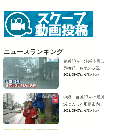
ニュースランキング
台風13号 沖縄本島に
最接近 各地の状況
2026/08/07 に投稿された
中継 台風13号の暴風
域に入った那覇市内...
2026/08/07 に投稿された