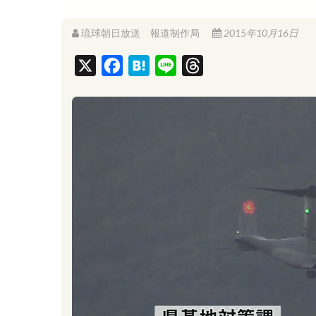
琉球朝日放送 報道制作局
2015年10月16日
X
F
H
L
T
a
a
i
h
c
t
n
r
e
e
e
e
b
n
a
o
a
d
o
s
k