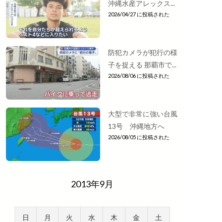
沖縄水産アレックス...
2026/04/27 に投稿された
防犯カメラが犯行の様
子を捉える 那覇市で...
2026/08/06 に投稿された
大型で非常に強い台風
13号 沖縄地方へ
2026/08/05 に投稿された
2013年9月
日
月
火
水
木
金
土