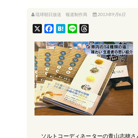
琉球朝日放送 報道制作局
2013年9月6日
X
F
H
L
T
a
a
i
h
c
t
n
r
e
e
e
e
b
n
a
o
a
d
o
s
k
ソルトコーディネーターの青山志穂さ