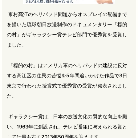
e
e
e
e
東村高江のヘリパッド問題からオスプレイの配備まで
b
n
a
を描いた琉球朝日放送制作のドキュメンタリー「標的
o
a
d
o
s
の村」がギャラクシー賞テレビ部門で優秀賞を受賞し
k
ました。
「標的の村」はアメリカ軍のヘリパッドの建設に反対
する高江区の住民の苦悩を5年間追いかけた作品で3日
東京で行われた授賞式で優秀賞の受賞が発表されまし
た。
ギャラクシー賞は、日本の放送文化の質的な向上を願
い、1963年に創設され、テレビ番組に与えられる賞と
しては最も古く2013年50周年を迎えます。