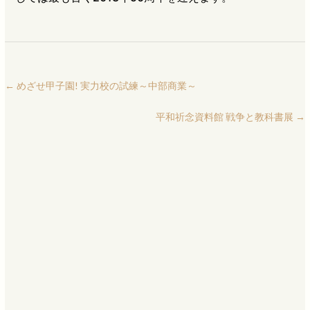
←
めざせ甲子園! 実力校の試練～中部商業～
平和祈念資料館 戦争と教科書展
→