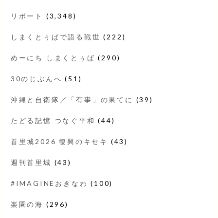
リポート
(3,348)
しまくとぅばで語る戦世
(222)
めーにち しまくとぅば
(290)
30のじぶんへ
(51)
沖縄と自衛隊／「有事」の果てに
(39)
たどる記憶 つなぐ平和
(44)
首里城2026 復興のキセキ
(43)
週刊首里城
(43)
#IMAGINEおきなわ
(100)
楽園の海
(296)