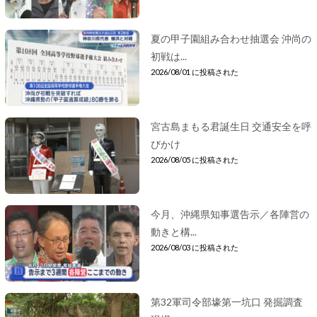
夏の甲子園組み合わせ抽選会 沖尚の
初戦は...
2026/08/01 に投稿された
宮古島まもる君誕生日 交通安全を呼
びかけ
2026/08/05 に投稿された
今月、沖縄県知事選告示／各陣営の
動きと構...
2026/08/03 に投稿された
第32軍司令部壕第一坑口 発掘調査