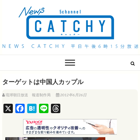
QAB NEWS Headline
キャッチー 月曜〜金曜 午後6時15分放送
ターゲットは中国人カップル
琉球朝日放送 報道制作局
2012年6月26日
X
F
H
L
T
a
a
i
h
c
t
n
r
e
e
e
e