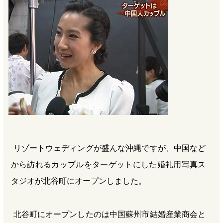
b
n
a
o
a
d
o
s
k
リゾートウェディングが盛んな沖縄ですが、中国など
から訪れるカップルをターゲットにした婚礼用写真ス
タジオが北谷町にオープンしました。
北谷町にオープンしたのは中国蘇州市結婚産業商会と