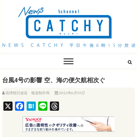
QAB NEWS Headline
キャッチー 月曜〜金曜 午後6時15分放送
台風4号の影響 空、海の便欠航相次ぐ
琉球朝日放送 報道制作局
2012年6月19日
X
F
H
L
T
a
a
i
h
c
t
n
r
e
e
e
e