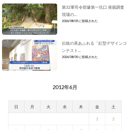
第32軍司令部壕第一坑口 発掘調査
現場の...
2026/08/05 に投稿された
伝統の美あふれる「紅型デザインコ
ンテスト...
2026/08/05 に投稿された
2012年6月
日
月
火
水
木
金
土
1
2