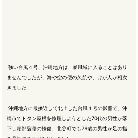
b
n
a
o
a
d
o
s
k
強い台風４号、沖縄地方は、暴風域に入ることはあり
ませんでしたが、海や空の便の欠航や、けが人が相次
ぎました。
沖縄地方に最接近して北上した台風４号の影響で、沖
縄市でトタン屋根を修理しようとした70代の男性が落
下し頭部裂傷の軽傷。北谷町でも79歳の男性が足の指