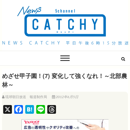
QAB NEWS Headline
キャッチー 月曜〜金曜 午後6時15分放送
めざせ甲子園！(7) 変化して強くなれ！～北部農
林～
琉球朝日放送 報道制作局
2012年6月5日
X
F
H
L
T
a
a
i
h
c
t
n
r