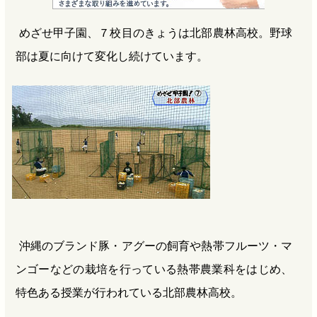
e
e
e
e
めざせ甲子園、７校目のきょうは北部農林高校。野球
b
n
a
部は夏に向けて変化し続けています。
o
a
d
o
s
k
沖縄のブランド豚・アグーの飼育や熱帯フルーツ・マ
ンゴーなどの栽培を行っている熱帯農業科をはじめ、
特色ある授業が行われている北部農林高校。