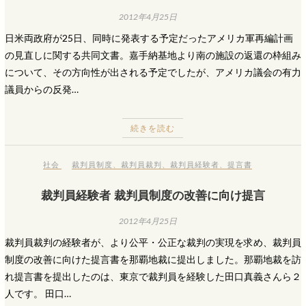
2012年4月25日
日米両政府が25日、同時に発表する予定だったアメリカ軍再編計画
の見直しに関する共同文書。嘉手納基地より南の施設の返還の枠組み
について、その方向性が出される予定でしたが、アメリカ議会の有力
議員からの反発…
続きを読む
社会
裁判員制度
、
裁判員裁判
、
裁判員経験者
、
提言書
裁判員経験者 裁判員制度の改善に向け提言
2012年4月25日
裁判員裁判の経験者が、より公平・公正な裁判の実現を求め、裁判員
制度の改善に向けた提言書を那覇地裁に提出しました。那覇地裁を訪
れ提言書を提出したのは、東京で裁判員を経験した田口真義さんら２
人です。 田口…