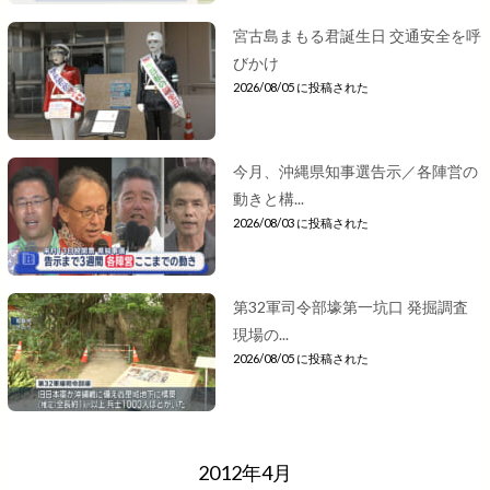
宮古島まもる君誕生日 交通安全を呼
びかけ
2026/08/05 に投稿された
今月、沖縄県知事選告示／各陣営の
動きと構...
2026/08/03 に投稿された
第32軍司令部壕第一坑口 発掘調査
現場の...
2026/08/05 に投稿された
2012年4月