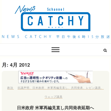
QAB NEWS Headline
キャッチー 月曜〜金曜 午後6時15分放送
月:
4月 2012
政治
抗議声明
、
日米政府
、
米軍再編見直し
、
共同発表
、
レビン議員
、
ウェッブ議員
日米政府 米軍再編見直し共同発表延期へ