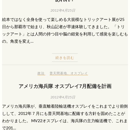
2012年4月25日
絵本ではなく全身を使って楽しめる大規模なトリックアート展が25
日から那覇市で始まり、秋山記者が早速体験してきました。 「トリ
ックアート」とは人間の持つ目や脳の錯覚を利用して感覚を楽しむも
の。角度を変え…
続きを読む
政治
普天間基地
、
オスプレイ
アメリカ海兵隊 オスプレイ7月配備を計画
2012年4月25日
アメリカ海兵隊が、垂直離着陸輸送機オスプレイをこれまでより前倒
しして、2012年７月にも普天間基地に配備する方針を固めたことが
わかりました。 MV22オスプレイは、海兵隊の主力輸送機で、これま
で201…