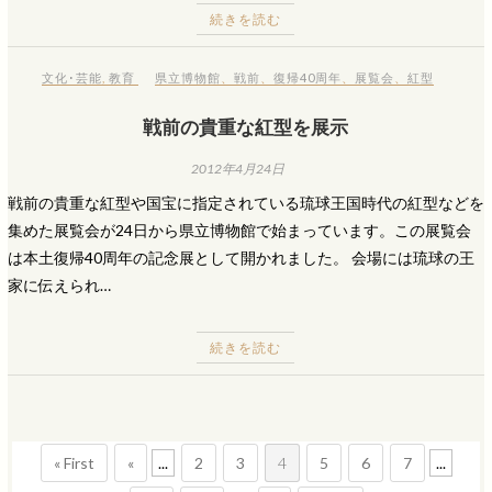
続きを読む
文化･芸能
,
教育
県立博物館
、
戦前
、
復帰40周年
、
展覧会
、
紅型
戦前の貴重な紅型を展示
2012年4月24日
戦前の貴重な紅型や国宝に指定されている琉球王国時代の紅型などを
集めた展覧会が24日から県立博物館で始まっています。この展覧会
は本土復帰40周年の記念展として開かれました。 会場には琉球の王
家に伝えられ…
続きを読む
« First
«
...
2
3
4
5
6
7
...