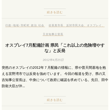
続きを読む
行政･地域･市町村
,
政治
,
社会
佐喜真市長
、
反対市民大会
、
オスプレイ
、
又吉知事公室長
オスプレイ7月配備計画 県民「これ以上の危険増やす
な」と反発
2012年4月25日
突然のオスプレイの2012年７月配備の情報に、県や普天間基地を抱
える宜野湾市では反発を強めています。 今回の報道を受け、県の又
吉知事公室長は、中身について政府に確認を求めている。先日、田中
防衛大臣が沖…
続きを読む