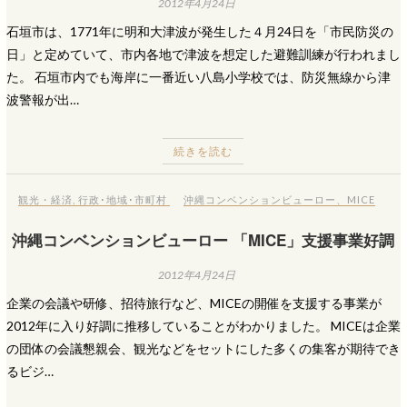
2012年4月24日
石垣市は、1771年に明和大津波が発生した４月24日を「市民防災の
日」と定めていて、市内各地で津波を想定した避難訓練が行われまし
た。 石垣市内でも海岸に一番近い八島小学校では、防災無線から津
波警報が出…
続きを読む
観光・経済
,
行政･地域･市町村
沖縄コンベンションビューロー
、
MICE
沖縄コンベンションビューロー 「MICE」支援事業好調
2012年4月24日
企業の会議や研修、招待旅行など、MICEの開催を支援する事業が
2012年に入り好調に推移していることがわかりました。 MICEは企業
の団体の会議懇親会、観光などをセットにした多くの集客が期待でき
るビジ…