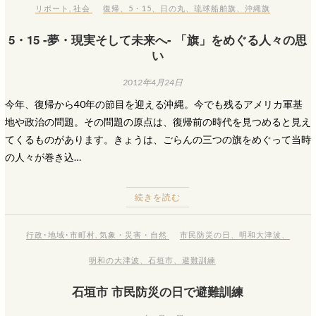
リポート
,
社会
復帰
、
5・15
、
日の丸
、
琉球船舶旗
、
沖縄旗
5・15 -夢・現実そして未来へ- 「旗」をめぐる人々の思
い
2012年4月24日
今年、復帰から40年の節目を迎える沖縄。今でも残るアメリカ軍基
地や政治の問題。その問題の原点は、復帰前の時代を見つめると見え
てくるものがあります。きょうは、ごらんの三つの旗をめぐって当時
の人々が巻き込…
続きを読む
行政･地域･市町村
,
気象・災害・自然
市民防災の日
、
明和大津波
、
明和の大津波
、
石垣市
、
避難訓練
石垣市 市民防災の日で避難訓練