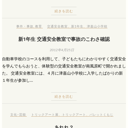
続きを読む
事件・事故
,
教育
交通安全教室
、
新1年生
、
津嘉山小学校
新1年生 交通安全教室で事故のこわさ確認
2012年4月25日
自動車学校のコースを利用して、子どもたちにわかりやすく交通安全
を学んでもらおうと、体験型の交通安全教室が南風原町で開かれまし
た。 交通安全教室には、４月に津嘉山小学校に入学したばかりの新
１年生が参加し…
続きを読む
文化･芸能
トリックアート展
、
トリックアート
、
パレットくもじ
あれれ？