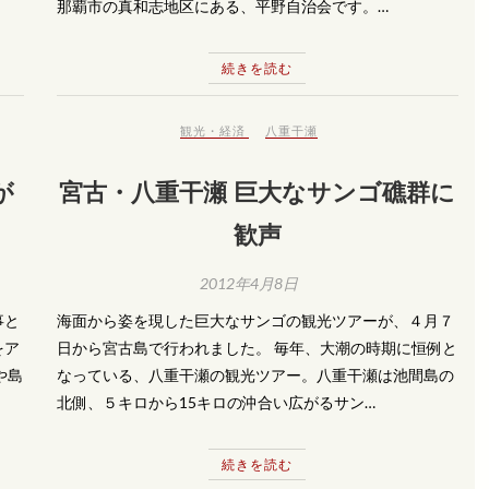
那覇市の真和志地区にある、平野自治会です。…
続きを読む
観光・経済
八重干瀬
が
宮古・八重干瀬 巨大なサンゴ礁群に
歓声
2012年4月8日
事と
海面から姿を現した巨大なサンゴの観光ツアーが、４月７
をア
日から宮古島で行われました。 毎年、大潮の時期に恒例と
や島
なっている、八重干瀬の観光ツアー。八重干瀬は池間島の
北側、５キロから15キロの沖合い広がるサン…
続きを読む