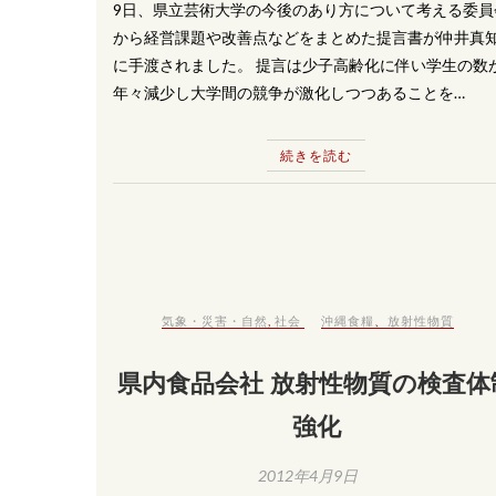
9日、県立芸術大学の今後のあり方について考える委員
から経営課題や改善点などをまとめた提言書が仲井真
に手渡されました。 提言は少子高齢化に伴い学生の数
年々減少し大学間の競争が激化しつつあることを…
続きを読む
気象・災害・自然
,
社会
沖縄食糧
、
放射性物質
県内食品会社 放射性物質の検査体
強化
2012年4月9日