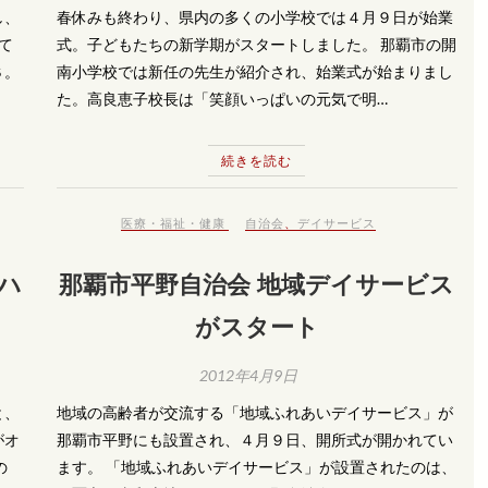
し、
春休みも終わり、県内の多くの小学校では４月９日が始業
て
式。子どもたちの新学期がスタートしました。 那覇市の開
Ｓ。
南小学校では新任の先生が紹介され、始業式が始まりまし
た。高良恵子校長は「笑顔いっぱいの元気で明…
続きを読む
医療・福祉・健康
自治会
、
デイサービス
ハ
那覇市平野自治会 地域デイサービス
がスタート
2012年4月9日
と、
地域の高齢者が交流する「地域ふれあいデイサービス」が
がオ
那覇市平野にも設置され、４月９日、開所式が開かれてい
の
ます。 「地域ふれあいデイサービス」が設置されたのは、