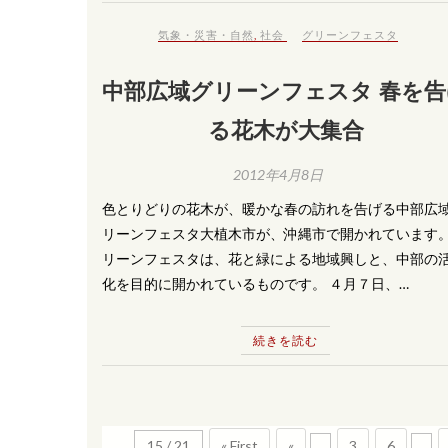
気象・災害・自然
,
社会
グリーンフェスタ
中部広域グリーンフェスタ 春を告
る花木が大集合
2012年4月8日
色とりどりの花木が、暖かな春の訪れを告げる中部広
リーンフェスタ大植木市が、沖縄市で開かれています
リーンフェスタは、花と緑による地域興しと、中部の
化を目的に開かれているものです。 ４月７日、…
続きを読む
15 / 21
« First
«
...
3
6
...