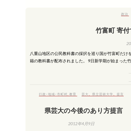
政治
竹富町 寄
2
八重山地区の公民教科書の採択を巡り国が竹富町だけ
籍の教科書が配布されました。 9日新学期が始まった
行政･地域･市町村
,
教育
芸大
、
県立芸術大学
、
提言
県芸大の今後のあり方提言
2012年4月9日