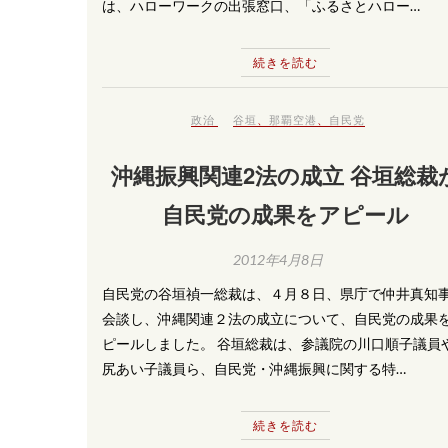
は、ハローワークの出張窓口、「ふるさとハロー…
続きを読む
政治
谷垣
、
那覇空港
、
自民党
沖縄振興関連2法の成立 谷垣総裁
自民党の成果をアピール
2012年4月8日
自民党の谷垣禎一総裁は、４月８日、県庁で仲井真知
会談し、沖縄関連２法の成立について、自民党の成果
ピールしました。 谷垣総裁は、参議院の川口順子議員
尻あい子議員ら、自民党・沖縄振興に関する特…
続きを読む