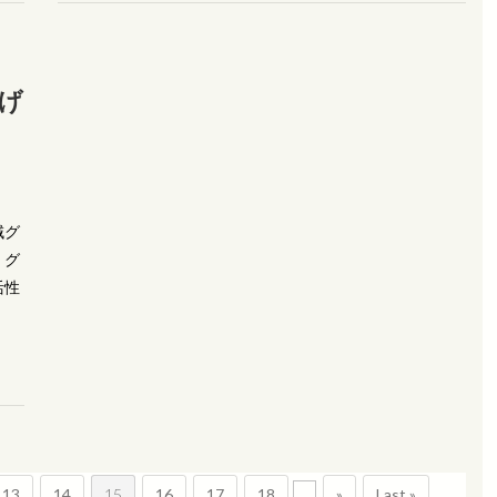
げ
域グ
。グ
活性
13
14
15
16
17
18
...
»
Last »