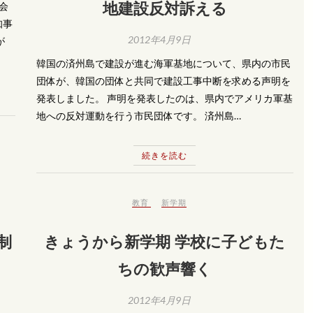
地建設反対訴える
会
知事
2012年4月9日
が
韓国の済州島で建設が進む海軍基地について、県内の市民
団体が、韓国の団体と共同で建設工事中断を求める声明を
発表しました。 声明を発表したのは、県内でアメリカ軍基
地への反対運動を行う市民団体です。 済州島…
続きを読む
教育
新学期
制
きょうから新学期 学校に子どもた
ちの歓声響く
2012年4月9日