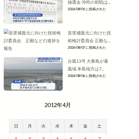
抽選会 沖尚の初戦は...
2026/08/01 に投稿された
首里城復元に向けた技
術検討委員会 正殿な...
2026/08/07 に投稿された
台風13号 大東島が暴
風域 本島地方は7...
2026/08/06 に投稿された
2012年4月
日
月
火
水
木
金
土
1
2
3
4
5
6
7