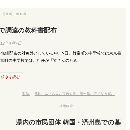
竹富町
、
教科書
付で調達の教科書配布
012年4月9日
を無償配布の対象外としている中、9日、竹富町の中学校では東京書
竹富町の中学校では、担任が「皆さんのため…
続きを読む
政治
韓国
、
ユネスコ
、
市民団体
、
済州島
、
アメリカ軍
、
基地建設
県内の市民団体 韓国・済州島での基