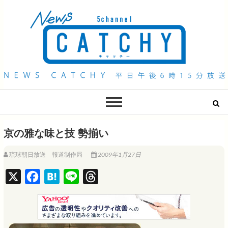
QAB NEWS Headline
キャッチー 月曜〜金曜 午後6時15分放送
京の雅な味と技 勢揃い
琉球朝日放送 報道制作局
2009年1月27日
X
F
H
L
T
a
a
i
h
c
t
n
r
e
e
e
e