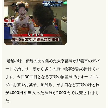
b
n
a
o
a
d
o
s
k
老舗の味・伝統の技を集めた大京都展が那覇市のデパ
ートで始まり、朝から多くの買い物客が詰め掛けてい
ます。今回30回目となる京都の物産展ではオープニン
グにお茶やお菓子、風呂敷、がま口など京都の味と技
が4000円相当入った福袋が1000円で販売されまし
た。