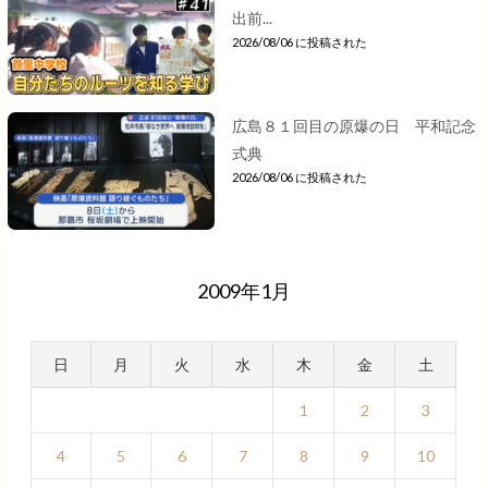
出前...
2026/08/06 に投稿された
広島８１回目の原爆の日 平和記念
式典
2026/08/06 に投稿された
2009年1月
日
月
火
水
木
金
土
1
2
3
4
5
6
7
8
9
10