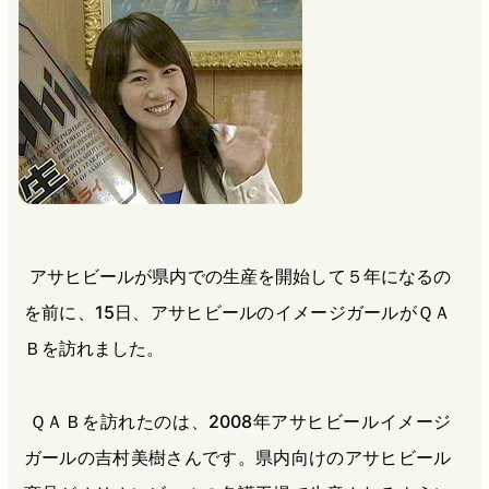
b
n
a
o
a
d
o
s
k
アサヒビールが県内での生産を開始して５年になるの
を前に、15日、アサヒビールのイメージガールがＱＡ
Ｂを訪れました。
ＱＡＢを訪れたのは、2008年アサヒビールイメージ
ガールの吉村美樹さんです。県内向けのアサヒビール