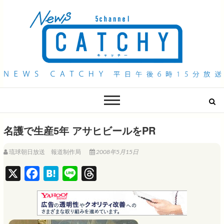
QAB NEWS Headline
キャッチー 月曜〜金曜 午後6時15分放送
名護で生産5年 アサヒビールをPR
琉球朝日放送 報道制作局
2008年5月15日
X
F
H
L
T
a
a
i
h
c
t
n
r
e
e
e
e