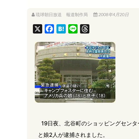
琉球朝日放送 報道制作局
2008年4月20日
X
F
H
L
T
a
a
i
h
c
t
n
r
e
e
e
e
b
n
a
o
a
d
o
s
k
19日夜、北谷町のショッピングセン
と娘2人が逮捕されました。