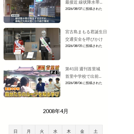
最接近 線状降水帯...
2026/08/07 に投稿された
宮古島まもる君誕生日
交通安全を呼びかけ
2026/08/05 に投稿された
第41回 週刊首里城
首里中学校で出前...
2026/08/06 に投稿された
2008年4月
日
月
火
水
木
金
土