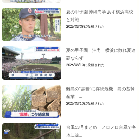
夏の甲子園 沖縄尚学 あす横浜高校
と対戦
2026/08/09 に投稿された
夏の甲子園 沖尚 横浜に敗れ夏連
覇ならず
2026/08/10 に投稿された
離島の“黒糖”に存続危機 島の基幹
産業 ...
2026/08/10 に投稿された
台風13号まとめ ノロノロ台風で各
地に被...