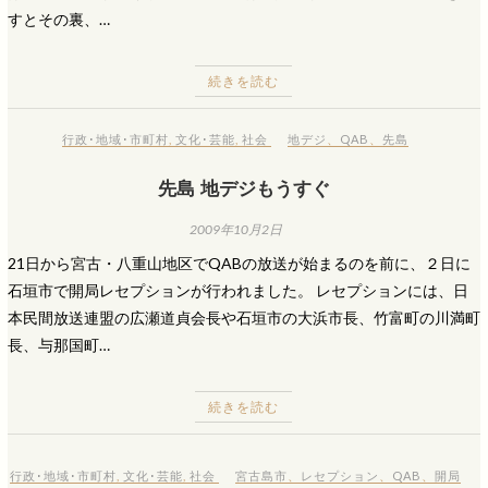
すとその裏、…
続きを読む
行政･地域･市町村
,
文化･芸能
,
社会
地デジ
、
QAB
、
先島
先島 地デジもうすぐ
2009年10月2日
21日から宮古・八重山地区でQABの放送が始まるのを前に、２日に
石垣市で開局レセプションが行われました。 レセプションには、日
本民間放送連盟の広瀬道貞会長や石垣市の大浜市長、竹富町の川満町
長、与那国町…
続きを読む
行政･地域･市町村
,
文化･芸能
,
社会
宮古島市
、
レセプション
、
QAB
、
開局