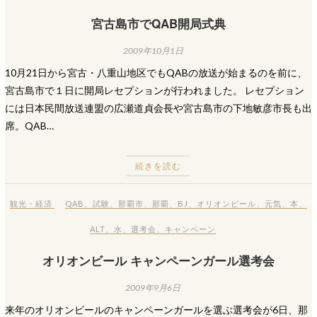
宮古島市でQAB開局式典
2009年10月1日
10月21日から宮古・八重山地区でもQABの放送が始まるのを前に、
宮古島市で１日に開局レセプションが行われました。 レセプション
には日本民間放送連盟の広瀬道貞会長や宮古島市の下地敏彦市長も出
席。QAB…
続きを読む
観光・経済
QAB
、
試験
、
那覇市
、
那覇
、
BJ
、
オリオンビール
、
元気
、
本
、
ALT
、
水
、
選考会
、
キャンペーン
オリオンビール キャンペーンガール選考会
2009年9月6日
来年のオリオンビールのキャンペーンガールを選ぶ選考会が6日、那