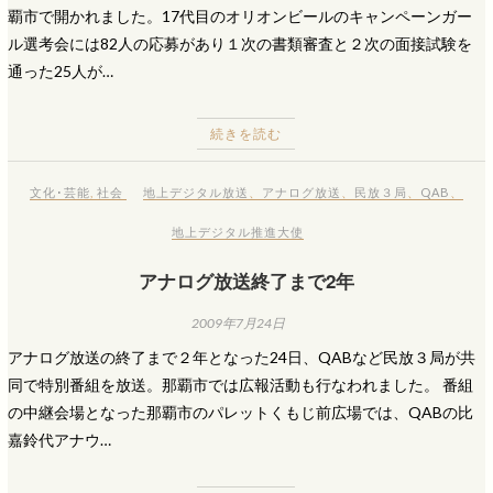
覇市で開かれました。17代目のオリオンビールのキャンペーンガー
ル選考会には82人の応募があり１次の書類審査と２次の面接試験を
通った25人が…
続きを読む
文化･芸能
,
社会
地上デジタル放送
、
アナログ放送
、
民放３局
、
QAB
、
地上デジタル推進大使
アナログ放送終了まで2年
2009年7月24日
アナログ放送の終了まで２年となった24日、QABなど民放３局が共
同で特別番組を放送。那覇市では広報活動も行なわれました。 番組
の中継会場となった那覇市のパレットくもじ前広場では、QABの比
嘉鈴代アナウ…