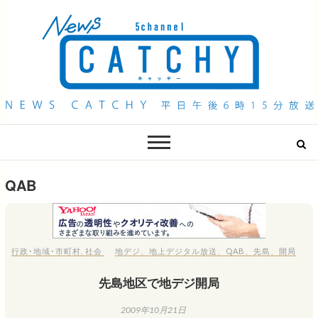
QAB NEWS Headline
キャッチー 月曜〜金曜 午後6時15分放送
QAB
行政･地域･市町村
,
社会
地デジ
、
地上デジタル放送
、
QAB
、
先島
、
開局
先島地区で地デジ開局
2009年10月21日