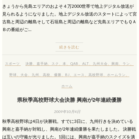
きょうから先島エリアのおよそ４万2000世帯で地上デジタル放送が
見られるようになりました。地上デジタル放送のスタートによって宮
古島と周辺の離島そして石垣島と周辺の離島など先島エリアでもＱＡ
Ｂの番組がご…
続きを読む
スポーツ
決勝
、
嘉手納
、
スク
、
本
、
QAB
、
ALT
、
九州大会
、
興南
、
ラン
、
野球
、
大会
、
九州
、
高校
、
優勝
、
BJ
、
エース
、
高校野球
、
ホームラン
、
ホーム
県秋季高校野球大会決勝 興南が2年連続優勝
2009年10月4日
秋季高校野球は4日が決勝戦。すでに3日に、九州行きを決めている
興南と嘉手納が対戦し、興南が2年連続優勝を果たしました。 決勝戦
は互いの守備が光りました。1回には、興南が嘉手納のスクイズを潰