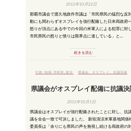
2012年10月22日
那覇市議会で渡久地政作市議は「市民県民の猛烈な反
動にも関わらずオスプレイを強行配備した日米両政府
怒りが頂点にある中での今回の米軍人による犯罪に対
市民県民の怒りと憤りは限界点に達している」と…
続きを読む
行政･地域･市町村
,
政治
県議会
、
オスプレイ
、
抗議決議
県議会がオスプレイ配備に抗議決
2012年10月1日
県議会はオスプレイが強行配備されたことに対し、抗
議を全会一致で可決しました。 新垣清涼米軍基地関係
委員長は「余りにも県民の声を無視し続ける両政府の