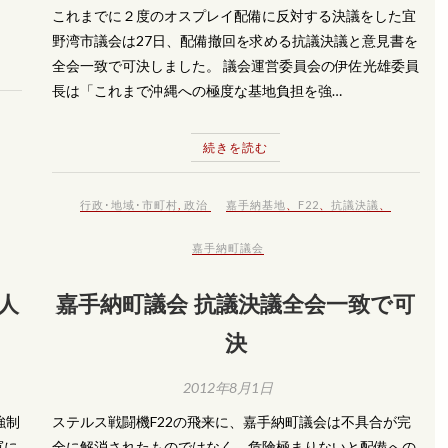
これまでに２度のオスプレイ配備に反対する決議をした宜
野湾市議会は27日、配備撤回を求める抗議決議と意見書を
全会一致で可決しました。 議会運営委員会の伊佐光雄委員
長は「これまで沖縄への極度な基地負担を強…
続きを読む
行政･地域･市町村
,
政治
嘉手納基地
、
F22
、
抗議決議
、
嘉手納町議会
人
嘉手納町議会 抗議決議全会一致で可
決
2012年8月1日
強制
ステルス戦闘機F22の飛来に、嘉手納町議会は不具合が完
軍に
全に解消されたものではなく、危険極まりないと配備への