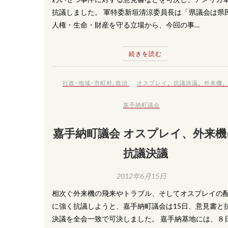
抗議しました。 軍特委新垣清涼委員長は「県議会は県
人権・生命・財産を守る立場から、今回の事…
続きを読む
行政･地域･市町村
,
政治
オスプレイ
、
抗議決議
、
外来機
嘉手納町議会
嘉手納町議会 オスプレイ、外来機
抗議決議
2012年6月15日
相次ぐ外来機の飛来やトラブル、そしてオスプレイの
に強く抗議しようと、嘉手納町議会は15日、意見書と
決議を全会一致で可決しました。 嘉手納基地には、８