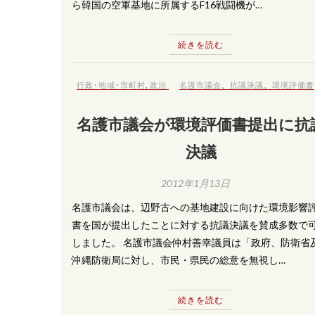
ら韓国の空軍基地に所属するF16戦闘機が…
続きを読む
行政･地域･市町村
,
政治
名護市議会
、
抗議決議
、
環境評価書
名護市議会が環境評価書提出に抗
決議
2012年1月13日
名護市議会は、辺野古への基地建設に向けた環境影響
書を国が提出したことに対する抗議決議を賛成多数で
しました。 名護市議会仲村善幸議員は「政府、防衛省
沖縄防衛局に対し、市民・県民の総意を無視し…
続きを読む