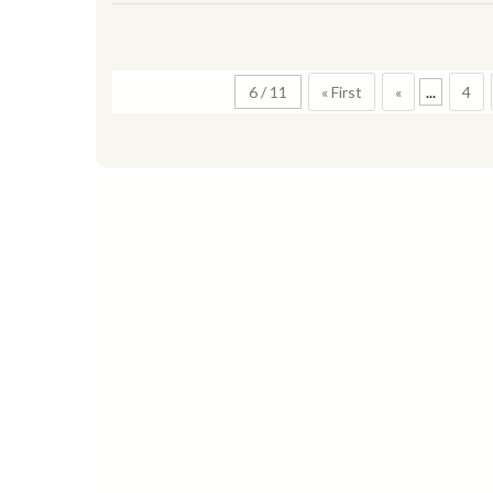
6 / 11
« First
«
...
4