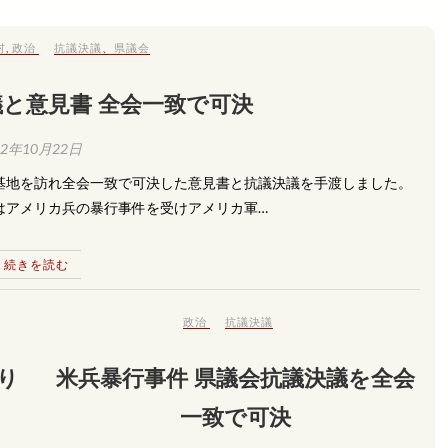
村
,
政治
抗議決議
、
県議会
議と意見書 全会一致で可決
12年10月22日
基地を訪れ全会一致で可決した意見書と抗議決議を手渡しました。
はアメリカ兵の暴行事件を受けアメリカ軍…
続きを読む
政治
抗議決議
り
米兵暴行事件 県議会抗議決議を全会
一致で可決