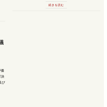
続きを読む
議
評価
可決
及び