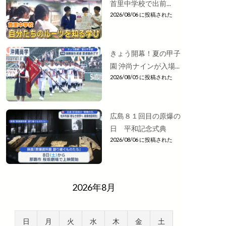
首里中学校で出前...
2026/08/06 に投稿された
きょう開幕！夏の甲子
園 沖尚ナインが入場...
2026/08/05 に投稿された
広島８１回目の原爆の
日 平和記念式典
2026/08/06 に投稿された
2026年8月
日
月
火
水
木
金
土