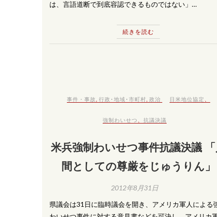
は、言語道断で到底容認できるものではない」…
続きを読む
事件・事故
,
行政･地域･市町村
,
政治
日米地位協定
、
強制わいせつ
、
抗議決議
米兵強制わいせつ事件抗議決議 「
間としての尊厳をじゅうりん」
2012年8月31日
県議会は31日に臨時議会を開き、アメリカ軍人による
わいせつ事件に対する意見書などを可決し、アメリカ