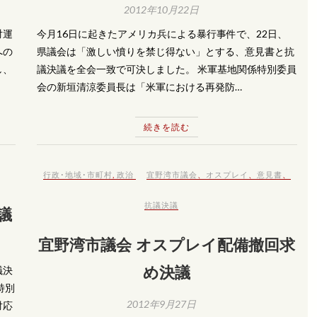
2012年10月22日
対運
今月16日に起きたアメリカ兵による暴行事件で、22日、
への
県議会は「激しい憤りを禁じ得ない」とする、意見書と抗
し、
議決議を全会一致で可決しました。 米軍基地関係特別委員
会の新垣清涼委員長は「米軍における再発防…
続きを読む
行政･地域･市町村
,
政治
宜野湾市議会
、
オスプレイ
、
意見書
、
抗議決議
議
宜野湾市議会 オスプレイ配備撤回求
め決議
議決
特別
2012年9月27日
対応