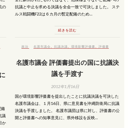
民の
抗議と中止を求める決議を全会一致で可決しました。 ステ
ルス戦闘機F22は６カ月の暫定配備のため…
続きを読む
、
政治
名護市議会
、
抗議決議
、
環境影響評価書
、
評価書
名護市議会 評価書提出の国に抗議決
議を手渡す
に
2012年1月16日
国が環境影響評価書を提出したことに抗議決議を可決した
名護市議会は、１月16日、県に意見書を沖縄防衛局に抗議
配備
決議を手渡しました。 名護市議団は県に対し、評価書の公
抗議
開と評価書への知事意見に、県外移設を反映…
日か