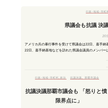
行政･地域･市町
県議会も抗議 決
20
アメリカ兵の暴行事件を受けて県議会は22日、嘉手納
22日、嘉手納基地などを訪れた県議会議員のメンバー
行政･地域･市町村
,
政治
抗議決議
、
那覇市議会
抗議決議那覇市議会も 「怒りと憤
限界点に」