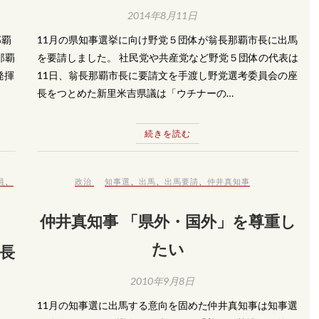
2014年8月11日
那覇
11月の県知事選挙に向け野党５団体が翁長那覇市長に出馬
那覇
を要請しました。 社民党や共産党など野党５団体の代表は
発揮
11日、翁長那覇市長に要請文を手渡し野党選考委員会の座
長をつとめた新里米吉県議は「ウチナーの…
続きを読む
員
、
政治
知事選
、
出馬
、
出馬要請
、
仲井真知事
仲井真知事 「県外・国外」を尊重し
たい
市長
2010年9月8日
11月の知事選に出馬する意向を固めた仲井真知事は知事選