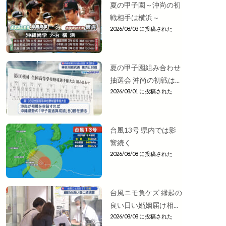
夏の甲子園～沖尚の初
戦相手は横浜～
2026/08/03 に投稿された
夏の甲子園組み合わせ
抽選会 沖尚の初戦は...
2026/08/01 に投稿された
台風13号 県内では影
響続く
2026/08/08 に投稿された
台風ニモ負ケズ 縁起の
良い日い婚姻届け相...
2026/08/08 に投稿された