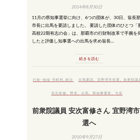
2014年8月30日
11月の県知事選挙に向け、6つの団体が、30日、翁長
市長に出馬を要請しました。 要請した団体のひとつ「
高校22期有志の会」は、那覇市の行財制改革で手腕を
したと評価し知事選への出馬を求め翁長…
続きを読む
行政･地域･市町村
,
政治
出馬要請
、
宜野湾市長選
、
前衆院議
安次富修
、
野党
、
出馬
、
県知事選挙
、
与党
前衆院議員 安次富修さん 宜野湾
選へ
2010年9月27日