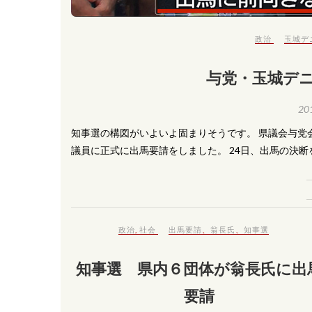
政治
玉城デ
与党・玉城デ
20
知事選の構図がいよいよ固まりそうです。 県議会与党
議員に正式に出馬要請をしました。 24日、出馬の決
政治
,
社会
出馬要請
、
翁長氏
、
知事選
知事選 県内６団体が翁長氏に出
要請