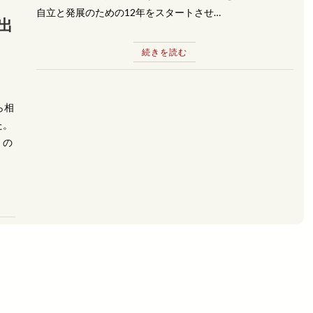
自立と発展のための12年をスタートさせ…
出
続きを読む
ら相
た。
」の