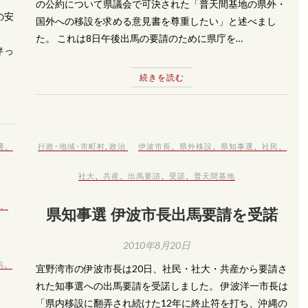
の公約について県議会で可決された「普天間基地の県外・
の安
国外への移設を求める意見書を尊重したい」と述べまし
。
た。 これは8日午後出馬の要請のために県庁を…
伴っ
続きを読む
選
、
行政･地域･市町村
,
政治
伊波市長
、
県外移設
、
県知事選
、
社民
、
社大
、
共産
、
出馬要請
、
受諾
、
普天間基地
、
県知事選 伊波市長出馬要請を受諾
2010年8月20日
馬
、
宜野湾市の伊波市長は20日、社民・社大・共産から要請さ
れた知事選への出馬要請を受諾しました。 伊波洋一市長は
「県内移設に翻弄され続けた12年に終止符を打ち、沖縄の