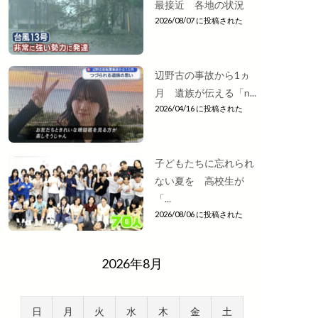
最接近 各地の状況
2026/08/07 に投稿された
辺野古の事故から1ヵ
月 遺族が伝える「n...
2026/04/16 に投稿された
子どもたちに忘れられ
ない夏を 高校生が
「...
2026/08/06 に投稿された
2026年8月
日
月
火
水
木
金
土