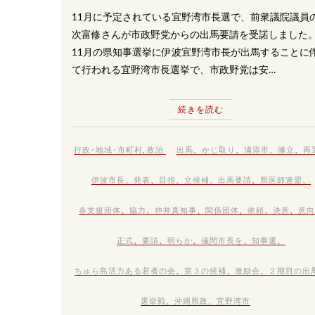
11月に予定されている宜野湾市長選で、前衆議院議員
次富修さんが市政野党からの出馬要請を受諾しました
11月の県知事選挙に伊波宜野湾市長が出馬することに
て行われる宜野湾市長選挙で、市政野党は安…
続きを読む
行政･地域･市町村
,
政治
出馬
、
かじ取り
、
浦添市
、
擁立
、
再
伊波市長
、
発表
、
目指
、
立候補
、
出馬要請
、
県医師連盟
、
各支援団体
、
協力
、
仲井真知事
、
関係団体
、
依頼
、
決意
、
意向
正式
、
要請
、
明らか
、
儀間市長を
、
知事選
、
ちゅら島活力ある若者の会
、
第３の候補
、
激励会
、
２期目の出
選挙戦
、
沖縄県政
、
宜野湾市