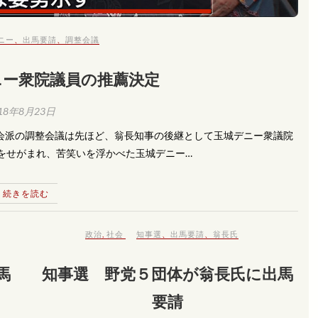
ニー
、
出馬要請
、
調整会議
ニー衆院議員の推薦決定
18年8月23日
会派の調整会議は先ほど、翁長知事の後継として玉城デニー衆議院
断をせがまれ、苦笑いを浮かべた玉城デニー…
続きを読む
政治
,
社会
知事選
、
出馬要請
、
翁長氏
馬
知事選 野党５団体が翁長氏に出馬
要請