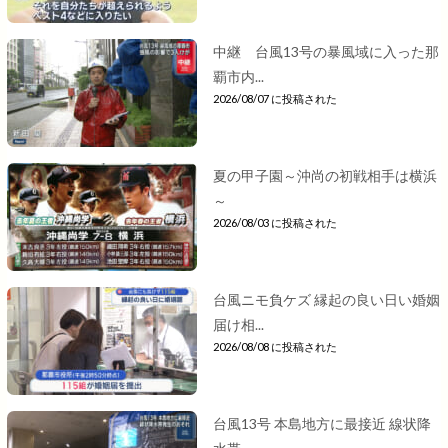
中継 台風13号の暴風域に入った那
覇市内...
2026/08/07 に投稿された
夏の甲子園～沖尚の初戦相手は横浜
～
2026/08/03 に投稿された
台風ニモ負ケズ 縁起の良い日い婚姻
届け相...
2026/08/08 に投稿された
台風13号 本島地方に最接近 線状降