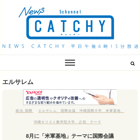
QAB NEWS Headline
キャッチー 月曜〜金曜 午後6時15分放送
エルサレム
政治
,
国際
エルサレム
、
国際会議
、
沖縄国際大学
、
米軍基地
、
沖縄キリスト教学院大学
、
占領
、
テーマ
8月に「米軍基地」テーマに国際会議