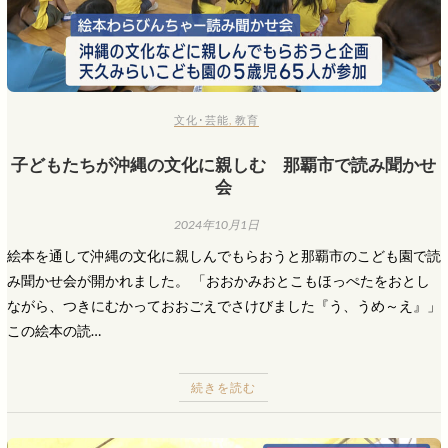
文化･芸能
,
教育
子どもたちが沖縄の文化に親しむ 那覇市で読み聞かせ
会
2024年10月1日
絵本を通して沖縄の文化に親しんでもらおうと那覇市のこども園で読
み聞かせ会が開かれました。 「おおかみおとこもほっぺたをおとし
ながら、つきにむかっておおごえでさけびました『う、うめ～え』」
この絵本の読…
続きを読む