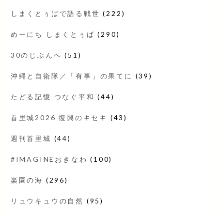
しまくとぅばで語る戦世
(222)
めーにち しまくとぅば
(290)
30のじぶんへ
(51)
沖縄と自衛隊／「有事」の果てに
(39)
たどる記憶 つなぐ平和
(44)
首里城2026 復興のキセキ
(43)
週刊首里城
(44)
#IMAGINEおきなわ
(100)
楽園の海
(296)
リュウキュウの自然
(95)