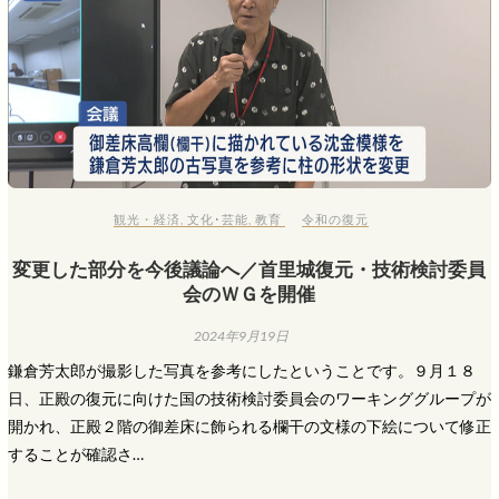
観光・経済
,
文化･芸能
,
教育
令和の復元
変更した部分を今後議論へ／首里城復元・技術検討委員
会のＷＧを開催
2024年9月19日
鎌倉芳太郎が撮影した写真を参考にしたということです。９月１８
日、正殿の復元に向けた国の技術検討委員会のワーキンググループが
開かれ、正殿２階の御差床に飾られる欄干の文様の下絵について修正
することが確認さ…