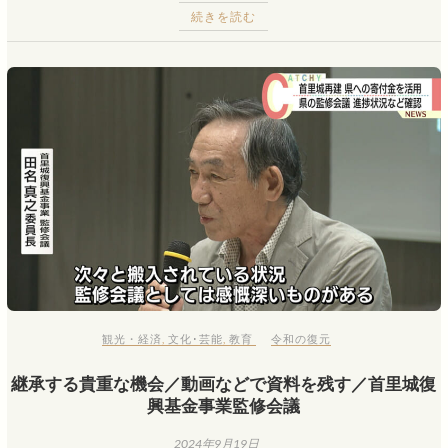
続きを読む
観光・経済
,
文化･芸能
,
教育
令和の復元
継承する貴重な機会／動画などで資料を残す／首里城復
興基金事業監修会議
2024年9月19日