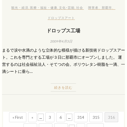
観光・経済
,
医療・福祉・健康
,
文化･芸能
,
社会
障害者
、
那覇市
、
ドロップスアート
ドロップス工場
2009年4月3日
まるで涙や水滴のような立体的な模様が描ける新技術ドロップスアー
ト。これを専門とする工場が３日に那覇市にオープンしました。 運
営するのは社会福祉法人・そてつの会。ポリウレタン樹脂を一滴、一
滴シートに垂ら…
続きを読む
« First
«
...
3
6
...
314
315
316