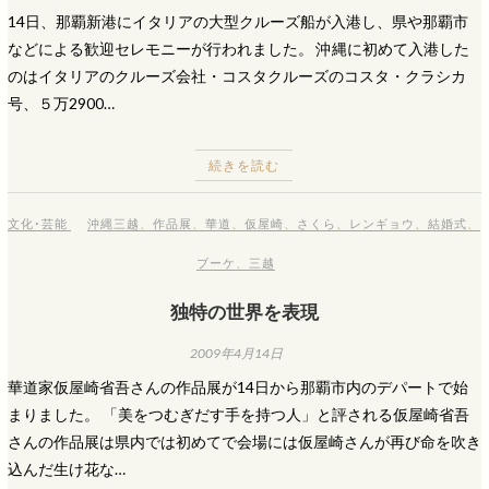
14日、那覇新港にイタリアの大型クルーズ船が入港し、県や那覇市
などによる歓迎セレモニーが行われました。 沖縄に初めて入港した
のはイタリアのクルーズ会社・コスタクルーズのコスタ・クラシカ
号、５万2900…
続きを読む
文化･芸能
沖縄三越
、
作品展
、
華道
、
仮屋崎
、
さくら
、
レンギョウ
、
結婚式
、
ブーケ
、
三越
独特の世界を表現
2009年4月14日
華道家仮屋崎省吾さんの作品展が14日から那覇市内のデパートで始
まりました。 「美をつむぎだす手を持つ人」と評される仮屋崎省吾
さんの作品展は県内では初めてで会場には仮屋崎さんが再び命を吹き
込んだ生け花な…