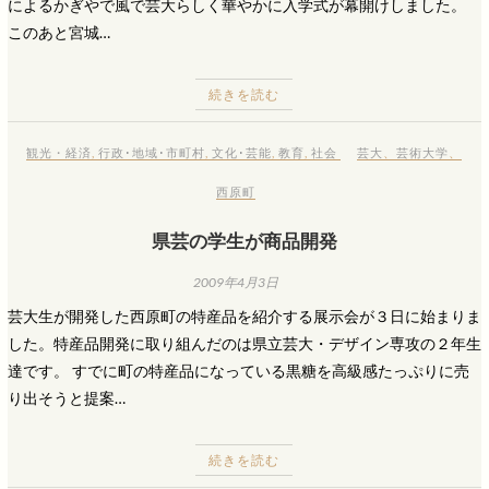
によるかぎやで風で芸大らしく華やかに入学式が幕開けしました。
このあと宮城…
続きを読む
観光・経済
,
行政･地域･市町村
,
文化･芸能
,
教育
,
社会
芸大
、
芸術大学
、
西原町
県芸の学生が商品開発
2009年4月3日
芸大生が開発した西原町の特産品を紹介する展示会が３日に始まりま
した。特産品開発に取り組んだのは県立芸大・デザイン専攻の２年生
達です。 すでに町の特産品になっている黒糖を高級感たっぷりに売
り出そうと提案…
続きを読む