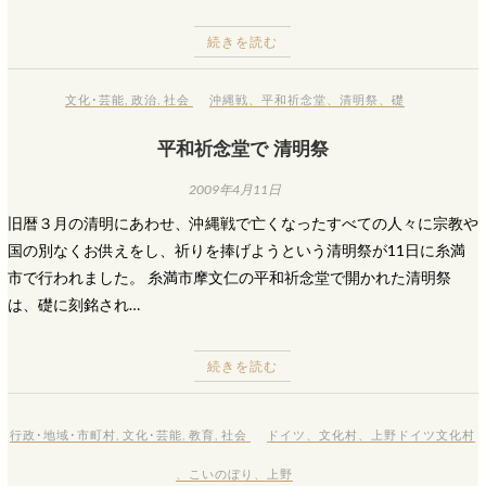
続きを読む
文化･芸能
,
政治
,
社会
沖縄戦
、
平和祈念堂
、
清明祭
、
礎
平和祈念堂で 清明祭
2009年4月11日
旧暦３月の清明にあわせ、沖縄戦で亡くなったすべての人々に宗教や
国の別なくお供えをし、祈りを捧げようという清明祭が11日に糸満
市で行われました。 糸満市摩文仁の平和祈念堂で開かれた清明祭
は、礎に刻銘され…
続きを読む
行政･地域･市町村
,
文化･芸能
,
教育
,
社会
ドイツ
、
文化村
、
上野ドイツ文化村
、
こいのぼり
、
上野