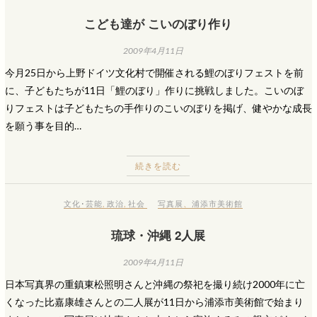
こども達が こいのぼり作り
2009年4月11日
今月25日から上野ドイツ文化村で開催される鯉のぼりフェストを前
に、子どもたちが11日「鯉のぼり」作りに挑戦しました。こいのぼ
りフェストは子どもたちの手作りのこいのぼりを掲げ、健やかな成長
を願う事を目的…
続きを読む
文化･芸能
,
政治
,
社会
写真展
、
浦添市美術館
琉球・沖縄 2人展
2009年4月11日
日本写真界の重鎮東松照明さんと沖縄の祭祀を撮り続け2000年に亡
くなった比嘉康雄さんとの二人展が11日から浦添市美術館で始まり