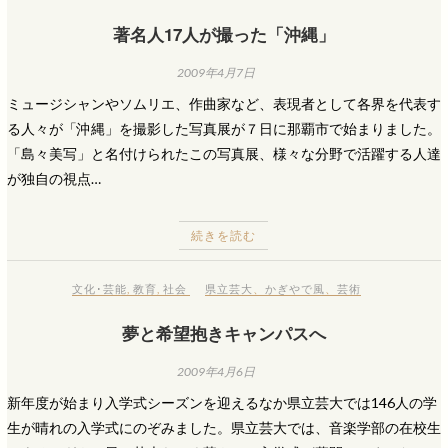
著名人17人が撮った「沖縄」
2009年4月7日
ミュージシャンやソムリエ、作曲家など、表現者として各界を代表す
る人々が「沖縄」を撮影した写真展が７日に那覇市で始まりました。
「島々美写」と名付けられたこの写真展、様々な分野で活躍する人達
が独自の視点…
続きを読む
文化･芸能
,
教育
,
社会
県立芸大
、
かぎやで風
、
芸術
夢と希望抱きキャンパスへ
2009年4月6日
新年度が始まり入学式シーズンを迎えるなか県立芸大では146人の学
生が晴れの入学式にのぞみました。県立芸大では、音楽学部の在校生