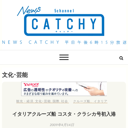
QAB NEWS Headline
キャッチー 月曜〜金曜 午後6時15分放送
文化･芸能
観光・経済
,
文化･芸能
,
国際
,
社会
クルーズ船
、
イタリア
イタリアクルーズ船 コスタ・クラシカ号初入港
2009年4月14日