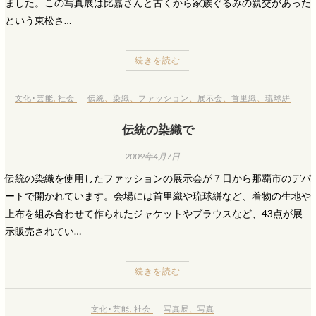
ました。この写真展は比嘉さんと古くから家族ぐるみの親交があった
という東松さ…
続きを読む
文化･芸能
,
社会
伝統
、
染織
、
ファッション
、
展示会
、
首里織
、
琉球絣
伝統の染織で
2009年4月7日
伝統の染織を使用したファッションの展示会が７日から那覇市のデパ
ートで開かれています。会場には首里織や琉球絣など、着物の生地や
上布を組み合わせて作られたジャケットやブラウスなど、43点が展
示販売されてい…
続きを読む
文化･芸能
,
社会
写真展
、
写真