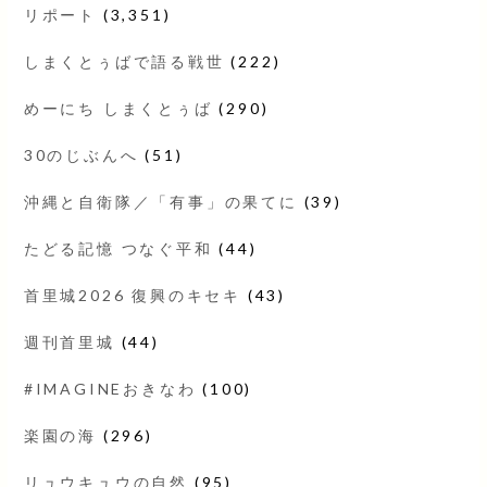
リポート
(3,351)
しまくとぅばで語る戦世
(222)
めーにち しまくとぅば
(290)
30のじぶんへ
(51)
沖縄と自衛隊／「有事」の果てに
(39)
たどる記憶 つなぐ平和
(44)
首里城2026 復興のキセキ
(43)
週刊首里城
(44)
#IMAGINEおきなわ
(100)
楽園の海
(296)
リュウキュウの自然
(95)