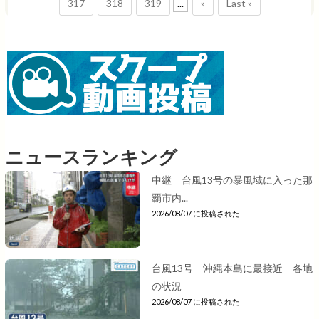
317
318
319
...
»
Last »
ニュースランキング
中継 台風13号の暴風域に入った那
覇市内...
2026/08/07 に投稿された
台風13号 沖縄本島に最接近 各地
の状況
2026/08/07 に投稿された