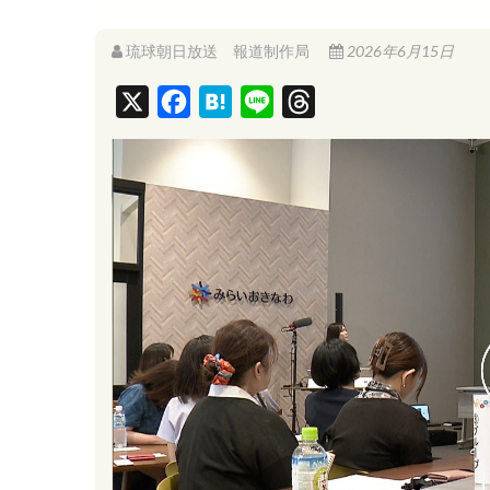
琉球朝日放送 報道制作局
2026年6月15日
X
F
H
L
T
a
a
i
h
c
t
n
r
e
e
e
e
b
n
a
o
a
d
o
s
k