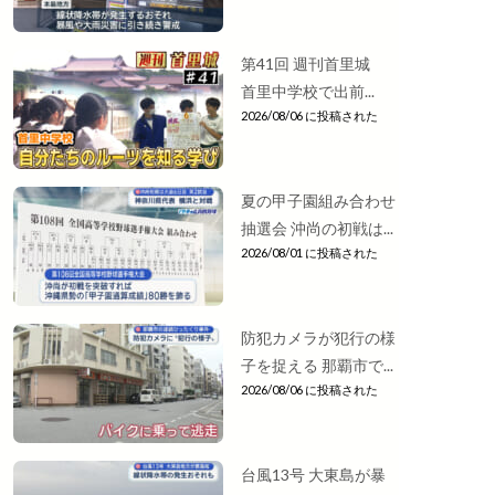
第41回 週刊首里城
首里中学校で出前...
2026/08/06 に投稿された
夏の甲子園組み合わせ
抽選会 沖尚の初戦は...
2026/08/01 に投稿された
防犯カメラが犯行の様
子を捉える 那覇市で...
2026/08/06 に投稿された
台風13号 大東島が暴