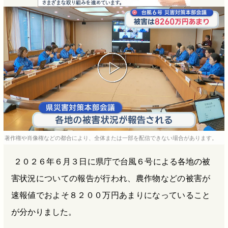
e
e
e
e
b
n
a
o
a
d
o
s
k
著作権や肖像権などの都合により、全体または一部を配信できない場合があります。
２０２６年６月３日に県庁で台風６号による各地の被
害状況についての報告が行われ、農作物などの被害が
速報値でおよそ８２００万円あまりになっていること
が分かりました。