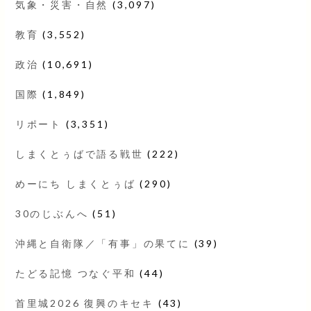
気象・災害・自然
(3,097)
教育
(3,552)
政治
(10,691)
国際
(1,849)
リポート
(3,351)
しまくとぅばで語る戦世
(222)
めーにち しまくとぅば
(290)
30のじぶんへ
(51)
沖縄と自衛隊／「有事」の果てに
(39)
たどる記憶 つなぐ平和
(44)
首里城2026 復興のキセキ
(43)