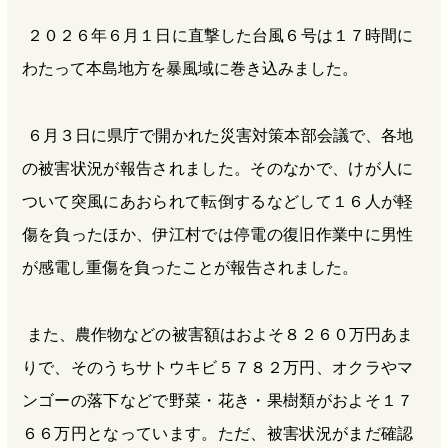
２０２６年６月１日に直撃した台風６号は１７時間に
わたって本島地方を暴風域に巻き込みました。
６月３日に県庁で開かれた災害対策本部会議で、各地
の被害状況が報告されました。そのなかで、けが人に
ついて突風にあおられて転倒するなどして１６人が軽
傷を負ったほか、伊江村では停電の復旧作業中に男性
が感電し重傷を負ったことが報告されました。
また、農作物などの被害額はおよそ８２６０万円あま
りで、そのうちサトウキビ５７８２万円、オクラやマ
ンゴーの落下などで野菜・花き・果樹類がおよそ１７
６６万円となっています。ただ、被害状況がまだ確認