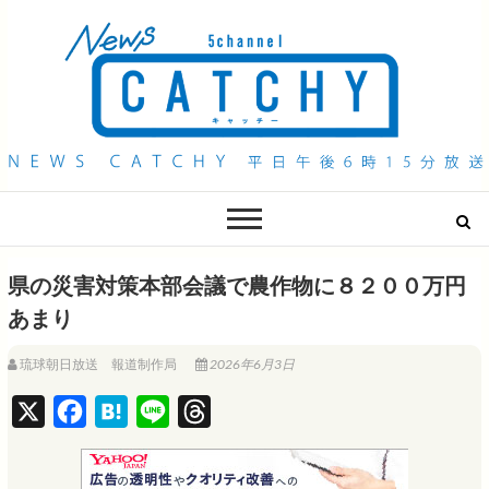
QAB NEWS Headline
キャッチー 月曜〜金曜 午後6時15分放送
県の災害対策本部会議で農作物に８２００万円
あまり
琉球朝日放送 報道制作局
2026年6月3日
X
F
H
L
T
a
a
i
h
c
t
n
r