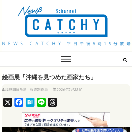
QAB NEWS Headline
キャッチー 月曜〜金曜 午後6時15分放送
絵画展「沖縄を見つめた画家たち」
琉球朝日放送 報道制作局
2026年5月25日
X
F
H
L
T
a
a
i
h
c
t
n
r
e
e
e
e