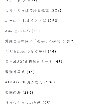
しまくとぅばで語る戦世
(222)
めーにち しまくとぅば
(290)
30のじぶんへ
(51)
沖縄と自衛隊／「有事」の果てに
(39)
たどる記憶 つなぐ平和
(44)
首里城2026 復興のキセキ
(43)
週刊首里城
(44)
#IMAGINEおきなわ
(100)
楽園の海
(296)
リュウキュウの自然
(95)