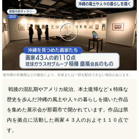
b
n
a
o
a
d
o
s
k
著作権や肖像権などの都合により、全体または一部を配信できない場合があります。
戦後の混乱期やアメリカ統治、本土復帰などｘ特殊な
歴史を歩んだ沖縄の風土や人々の暮らしを描いた作品
を集めた展示会が那覇市で開かれています。作品は県
内を拠点に活動した画家４３人のおよそ１１０点で
す。