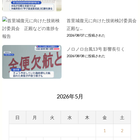
首里城復元に向けた技術検討委員会
正殿な...
2026/08/07 に投稿された
ノロノロ台風13号 影響長引く
2026/08/08 に投稿された
2026年5月
日
月
火
水
木
金
土
1
2