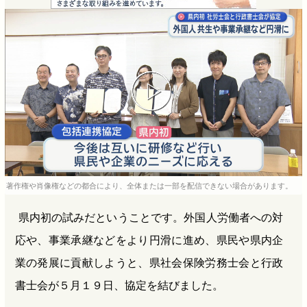
e
e
e
e
b
n
a
o
a
d
o
s
k
著作権や肖像権などの都合により、全体または一部を配信できない場合があります。
県内初の試みだということです。外国人労働者への対
応や、事業承継などをより円滑に進め、県民や県内企
業の発展に貢献しようと、県社会保険労務士会と行政
書士会が５月１９日、協定を結びました。