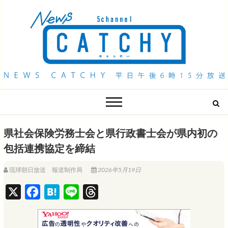
QAB NEWS Headline
キャッチー 月曜〜金曜 午後6時15分放送
県社会保険労務士会と県行政書士会が県内初の
包括連携協定を締結
琉球朝日放送 報道制作局
2026年5月19日
X
F
H
L
T
a
a
i
h
c
t
n
r