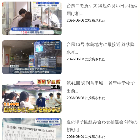
台風ニモ負ケズ 縁起の良い日い婚姻
届け相...
2026/08/08 に投稿された
台風13号 本島地方に最接近 線状降
水帯...
2026/08/07 に投稿された
第41回 週刊首里城 首里中学校で
出前...
2026/08/06 に投稿された
夏の甲子園組み合わせ抽選会 沖尚の
初戦は...
2026/08/01 に投稿された