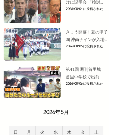
けに説明会 「検討...
2026/08/04 に投稿された
きょう開幕！夏の甲子
園 沖尚ナインが入場...
2026/08/05 に投稿された
第41回 週刊首里城
首里中学校で出前...
2026/08/06 に投稿された
2026年5月
日
月
火
水
木
金
土