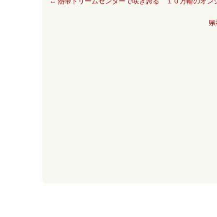
←
熱帯ドリームセンターで咲き誇る １０万輪のオン
県