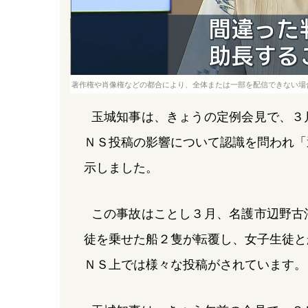
著作権や肖像権などの都合により、全体または一部を配信できない場
玉城知事は、きょうの定例会見で、３
ＮＳ投稿の影響について認識を問われ「
示しました。
この事故はことし３月、名護市辺野古
徒を乗せた船２隻が転覆し、女子生徒と
ＮＳ上では様々な投稿がされています。