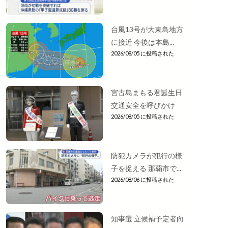
台風13号が大東島地方
に接近 今後は本島...
2026/08/05 に投稿された
宮古島まもる君誕生日
交通安全を呼びかけ
2026/08/05 に投稿された
防犯カメラが犯行の様
子を捉える 那覇市で...
2026/08/06 に投稿された
知事選 立候補予定者向