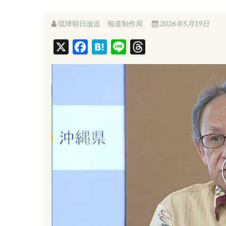
琉球朝日放送 報道制作局
2026年5月19日
X
F
H
L
T
a
a
i
h
c
t
n
r
e
e
e
e
b
n
a
o
a
d
o
s
k