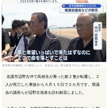
e
e
e
e
b
n
a
o
a
d
o
s
k
著作権や肖像権などの都合により、全体または一部を配信できない場合があります。
名護市辺野古沖で高校生が乗った船２隻が転覆し、２
人が死亡した事故から５月１５日で２カ月です。県議
会の議長らが辺野古漁港を訪れ献花しました。