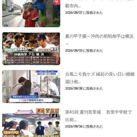
覇市内...
2026/08/07 に投稿された
夏の甲子園～沖尚の初戦相手は横浜
～
2026/08/03 に投稿された
台風ニモ負ケズ 縁起の良い日い婚姻
届け相...
2026/08/08 に投稿された
第41回 週刊首里城 首里中学校で
出前...
2026/08/06 に投稿された