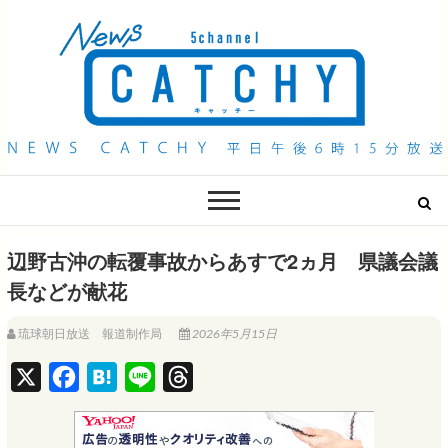
QAB NEWS Headline
キャッチー 月曜〜金曜 午後6時15分放送
辺野古沖の転覆事故からあすで2ヵ月 県議会議
長などが献花
琉球朝日放送 報道制作局
2026年5月15日
X
F
H
L
T
a
a
i
h
c
t
n
r