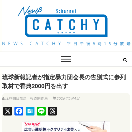
QAB NEWS Headline
キャッチー 月曜〜金曜 午後6時15分放送
琉球新報記者が指定暴力団会長の告別式に参列
取材で香典2000円を出す
琉球朝日放送 報道制作局
2026年5月4日
X
F
H
L
T
a
a
i
h
c
t
n
r