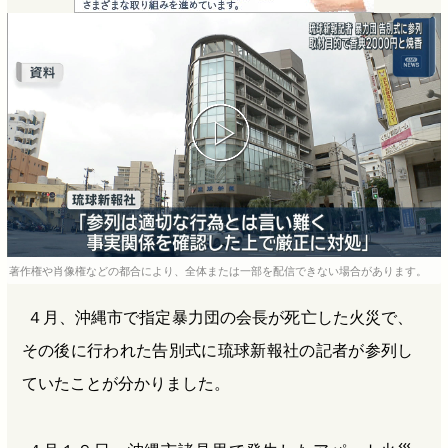
e
e
e
e
b
n
a
o
a
d
o
s
k
著作権や肖像権などの都合により、全体または一部を配信できない場合があります。
４月、沖縄市で指定暴力団の会長が死亡した火災で、
その後に行われた告別式に琉球新報社の記者が参列し
ていたことが分かりました。