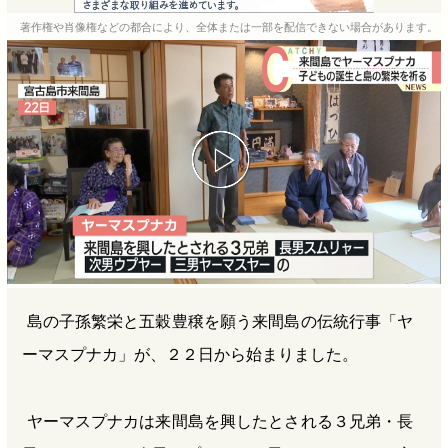
e
e
e
e
著作権や肖像権などの都合により、全体または一部を配信できない場合があります。
b
n
a
o
a
d
o
s
k
島の子孫繁栄と五穀豊穣を願う来間島の伝統行事「ヤ
ーマスプナカ」が、２２日から始まりました。
ヤーマスプナカは来間島を興したとされる３兄弟・長