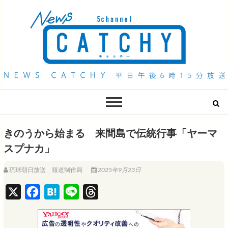
QAB NEWS Headline
キャッチー 月曜〜金曜 午後6時15分放送
きのうから始まる 来間島で伝統行事「ヤーマ
スプナカ」
琉球朝日放送 報道制作局
2025年9月23日
X
F
H
L
T
a
a
i
h
c
t
n
r