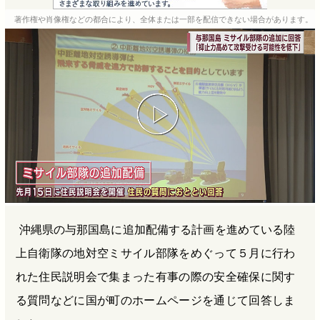
e
e
e
e
著作権や肖像権などの都合により、全体または一部を配信できない場合があります。
b
n
a
o
a
d
o
s
k
沖縄県の与那国島に追加配備する計画を進めている陸
上自衛隊の地対空ミサイル部隊をめぐって５月に行わ
れた住民説明会で集まった有事の際の安全確保に関す
る質問などに国が町のホームページを通じて回答しま