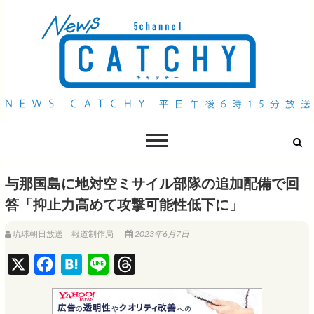
QAB NEWS Headline
キャッチー 月曜〜金曜 午後6時15分放送
与那国島に地対空ミサイル部隊の追加配備で回
答「抑止力高めて攻撃可能性低下に」
琉球朝日放送 報道制作局
2023年6月7日
X
F
H
L
T
a
a
i
h
c
t
n
r