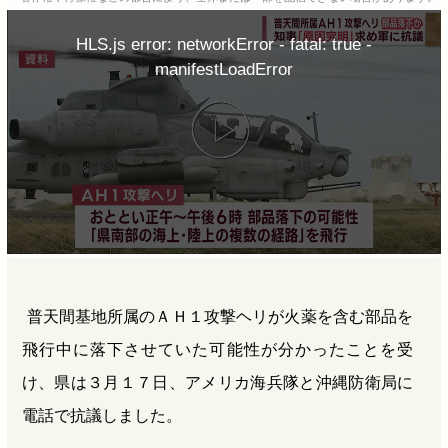
b
n
a
HLS.js error: networkError - fatal: true -
o
a
d
manifestLoadError
o
s
k
普天間基地所属のＡＨ１攻撃ヘリが火薬を含む部品を
飛行中に落下させていた可能性が分かったことを受
け、県は３月１７日、アメリカ海兵隊と沖縄防衛局に
電話で抗議しました。