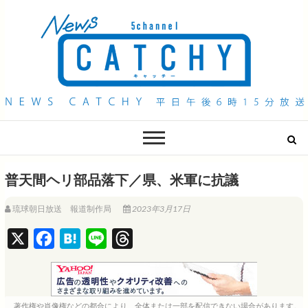
QAB NEWS Headline
キャッチー 月曜〜金曜 午後6時15分放送
普天間ヘリ部品落下／県、米軍に抗議
琉球朝日放送 報道制作局
2023年3月17日
X
F
H
L
T
a
a
i
h
c
t
n
r
e
e
e
e
著作権や肖像権などの都合により、全体または一部を配信できない場合があります。