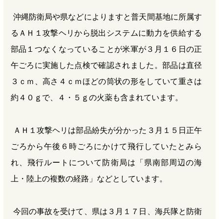
沖縄防衛局や県などによりますと普天間基地に所属す
るＡＨ１攻撃ヘリから脱出システムに動力を供給する
部品１つなくなっていることが米軍が３月１６日の正
午ごろに実施した点検で確認されました。部品は直径
３ｃｍ、高さ４ｃｍほどの筒状の形をしていて重さは
約４０ｇで、４・５ｇの火薬も含まれています。
ＡＨ１攻撃ヘリは部品紛失が分かった３月１５日正午
ごろから午後６時ごろにかけて飛行していたとみら
れ、飛行ルートについて防衛局は「県南部周辺の海
上・陸上の複数の経路」などとしています。
今回の事故を受けて、県は３月１７日、海兵隊と防衛