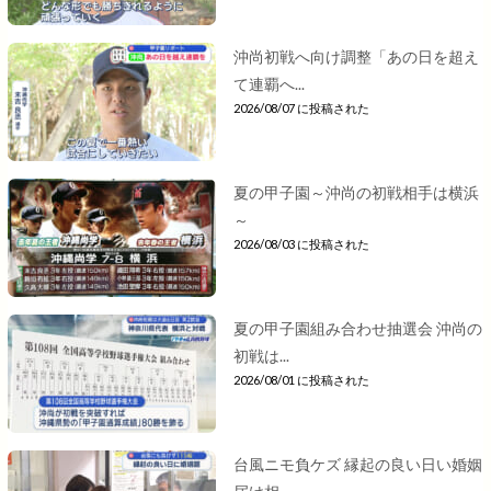
沖尚初戦へ向け調整「あの日を超え
て連覇へ...
2026/08/07 に投稿された
夏の甲子園～沖尚の初戦相手は横浜
～
2026/08/03 に投稿された
夏の甲子園組み合わせ抽選会 沖尚の
初戦は...
2026/08/01 に投稿された
台風ニモ負ケズ 縁起の良い日い婚姻