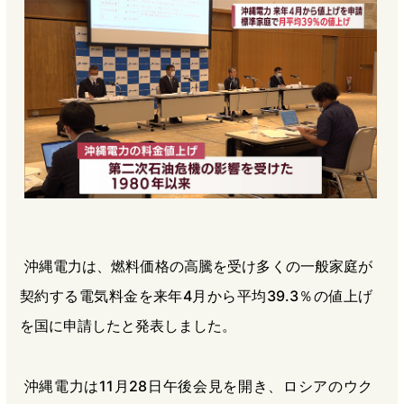
b
n
a
o
a
d
o
s
k
沖縄電力は、燃料価格の高騰を受け多くの一般家庭が
契約する電気料金を来年4月から平均39.3％の値上げ
を国に申請したと発表しました。
沖縄電力は11月28日午後会見を開き、ロシアのウク