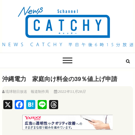
QAB NEWS Headline
キャッチー 月曜〜金曜 午後6時15分放送
沖縄電力 家庭向け料金の39％値上げ申請
琉球朝日放送 報道制作局
2022年11月28日
X
F
H
L
T
a
a
i
h
c
t
n
r
e
e
e
e