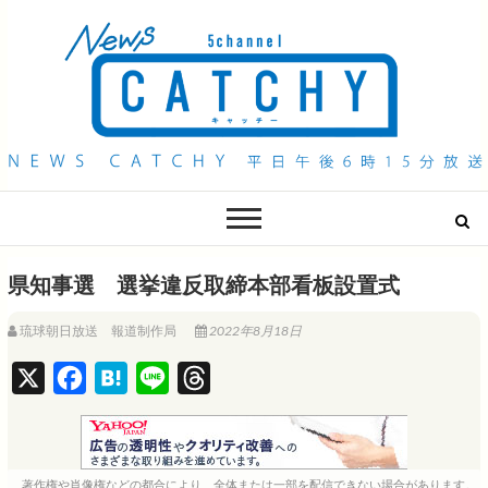
QAB NEWS Headline
キャッチー 月曜〜金曜 午後6時15分放送
県知事選 選挙違反取締本部看板設置式
琉球朝日放送 報道制作局
2022年8月18日
X
F
H
L
T
a
a
i
h
c
t
n
r
e
e
e
e
著作権や肖像権などの都合により、全体または一部を配信できない場合があります。