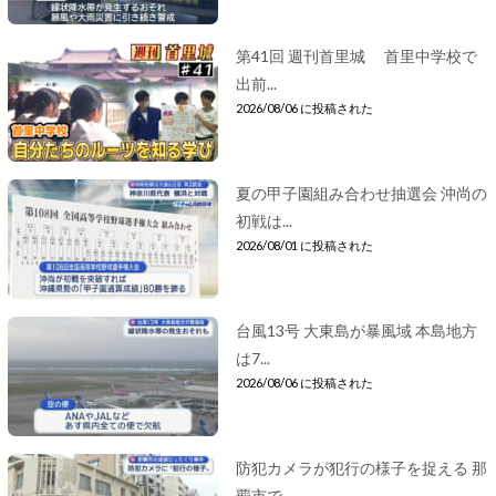
第41回 週刊首里城 首里中学校で
出前...
2026/08/06 に投稿された
夏の甲子園組み合わせ抽選会 沖尚の
初戦は...
2026/08/01 に投稿された
台風13号 大東島が暴風域 本島地方
は7...
2026/08/06 に投稿された
防犯カメラが犯行の様子を捉える 那
覇市で...