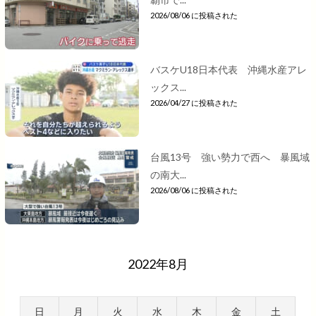
2026/08/06 に投稿された
バスケU18日本代表 沖縄水産アレ
ックス...
2026/04/27 に投稿された
台風13号 強い勢力で西へ 暴風域
の南大...
2026/08/06 に投稿された
2022年8月
日
月
火
水
木
金
土