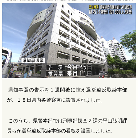
b
n
a
o
a
d
o
s
k
県知事選の告示を１週間後に控え選挙違反取締本部
が、１８日県内各警察署に設置されました。
このうち、県警本部では刑事部捜査２課の平山弘明課
長らが選挙違反取締本部の看板を設置しました。