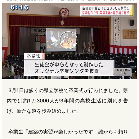
b
n
a
o
a
d
o
s
k
3月1日は多くの県立学校で卒業式が行われました。県
内では約1万3000人が3年間の高校生活に別れを告
げ、新たな道を歩み始めました。
卒業生「建築の実習が楽しかったです。誰からも頼り