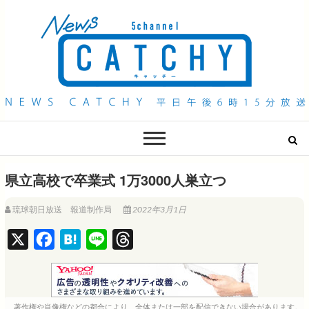
QAB NEWS Headline
キャッチー 月曜〜金曜 午後6時15分放送
県立高校で卒業式 1万3000人巣立つ
琉球朝日放送 報道制作局
2022年3月1日
X
F
H
L
T
a
a
i
h
c
t
n
r
e
e
e
e
著作権や肖像権などの都合により、全体または一部を配信できない場合があります。