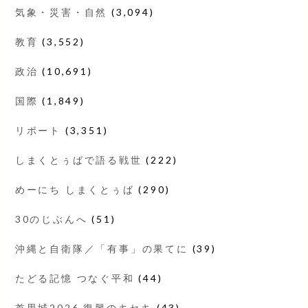
気象・災害・自然
(3,094)
教育
(3,552)
政治
(10,691)
国際
(1,849)
リポート
(3,351)
しまくとぅばで語る戦世
(222)
めーにち しまくとぅば
(290)
30のじぶんへ
(51)
沖縄と自衛隊／「有事」の果てに
(39)
たどる記憶 つなぐ平和
(44)
首里城2026 復興のキセキ
(43)