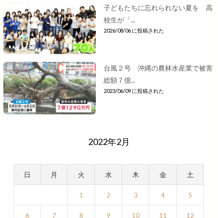
子どもたちに忘れられない夏を 高
校生が「...
2026/08/06 に投稿された
台風２号 沖縄の農林水産業で被害
総額７億...
2023/06/09 に投稿された
2022年2月
日
月
火
水
木
金
土
1
2
3
4
5
6
7
8
9
10
11
12