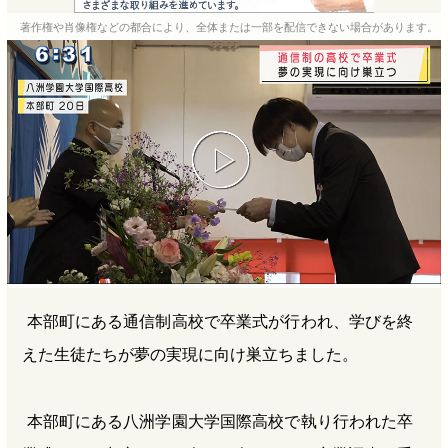
e
e
e
e
著作権や肖像権などの都合により、全体または一部を配信できない場合があります。
b
n
a
o
a
d
o
s
k
本部町にある通信制高校で卒業式が行われ、学びを終
えた生徒たちが夢の実現に向け巣立ちました。
本部町にある八洲学園大学国際高校で執り行われた卒