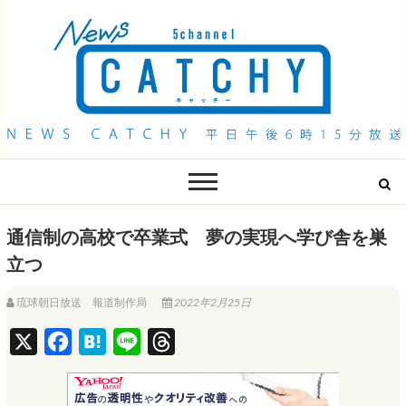
QAB NEWS Headline
キャッチー 月曜〜金曜 午後6時15分放送
通信制の高校で卒業式 夢の実現へ学び舎を巣
立つ
琉球朝日放送 報道制作局
2022年2月25日
X
F
H
L
T
a
a
i
h
c
t
n
r