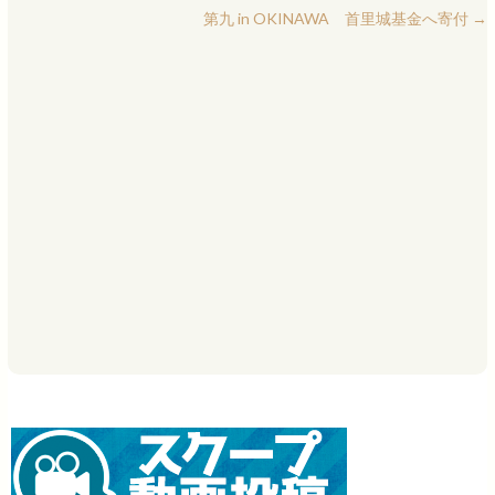
第九 in OKINAWA 首里城基金へ寄付
→