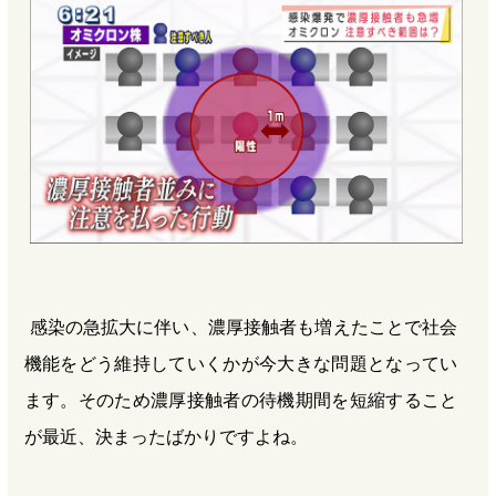
b
n
a
o
a
d
o
s
k
感染の急拡大に伴い、濃厚接触者も増えたことで社会
機能をどう維持していくかが今大きな問題となってい
ます。そのため濃厚接触者の待機期間を短縮すること
が最近、決まったばかりですよね。