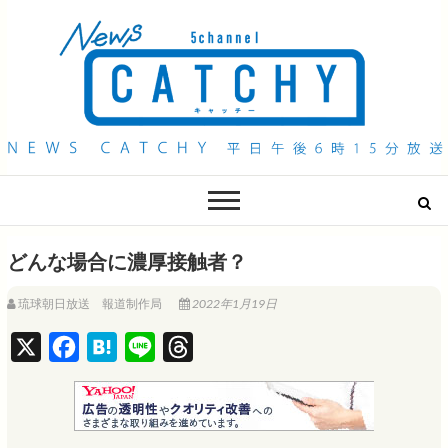
QAB NEWS Headline
キャッチー 月曜〜金曜 午後6時15分放送
どんな場合に濃厚接触者？
琉球朝日放送 報道制作局
2022年1月19日
X
F
H
L
T
a
a
i
h
c
t
n
r
e
e
e
e