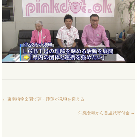
←
東南植物楽園で蓮・睡蓮が見頃を迎える
沖縄食糧から首里城寄付金
→