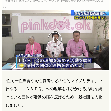
著作権や肖像権などの都合により、全体または一部を配信できない場合がありま
b
n
a
す。
o
a
d
o
s
k
性同一性障害や同性愛者などの性的マイノリティ、い
わゆる「ＬＧＢＴＱ」への理解を呼びかける活動を続
けている団体が活動の幅を広げるため一般社団法人化
しました。