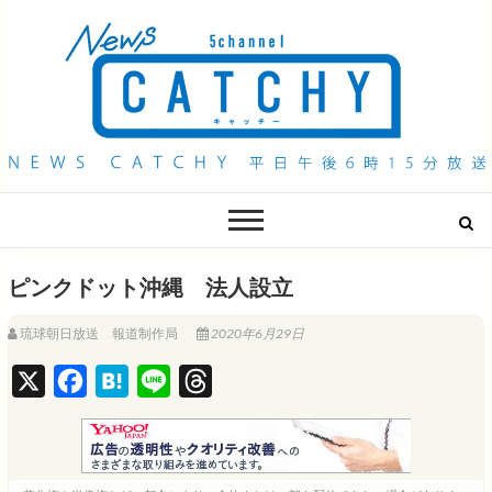
QAB NEWS Headline
キャッチー 月曜〜金曜 午後6時15分放送
ピンクドット沖縄 法人設立
琉球朝日放送 報道制作局
2020年6月29日
X
F
H
L
T
a
a
i
h
c
t
n
r
e
e
e
e